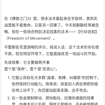
在《博德之门3》里，很多法术看起来名字挺帅，真到实
战里能不能救命，又是另一回事了。今天就聊聊经常被忽
略、但在一些场合特别决定因素的法术——【行动自如】
（Freedom of Movement）。
不整那些花里胡哨的评价，就说人话：这个法术的存在感
不高，但在特定环境下，它能直接改变一场战斗的节拍。
先说效果：它主要做两件事
壹个是“保命”，壹个是“反恶心”。
它能让目标在大多数“减速、束缚、纠缠类”的控制下，
依然保持行动能力。简单讲，就是别人疯狂想把你按
在地上动不了，你还能站起来走路、出手攻击。
在一些会限制移动、把你黏住、拉慢你速度的效果
里，你基本可以无视，照样正常移动，不会被地图或