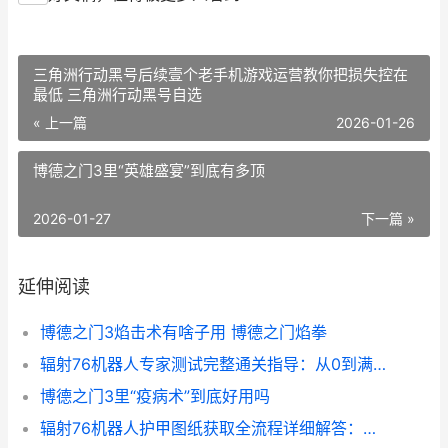
三角洲行动黑号后续壹个老手机游戏运营教你把损失控在
最低 三角洲行动黑号自选
« 上一篇
2026-01-26
博德之门3里“英雄盛宴”到底有多顶
2026-01-27
下一篇 »
延伸阅读
博德之门3焰击术有啥子用 博德之门焰拳
辐射76机器人专家测试完整通关指导：从0到满分的实战经验同享 辐射76载货机器人太高
博德之门3里“疫病术”到底好用吗
辐射76机器人护甲图纸获取全流程详细解答：从小白到装甲成熟玩家的一条路 辐射76机器人护甲设计图