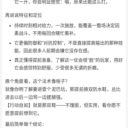
它一开，你会明显感觉：哦，原来还能这么打。
再说说特征和定位
持续时刻相对给力，一次施放，能覆盖一整场决定因
素战斗，不用每回合瞎忙着补。
它更偏防御和“对抗控制”，不是直接提高输出的那种技
能，因此很多人前期会嫌它没存在感。
真正懂得提前准备、了解这一仗会很“脏”的玩家，用好
它会感觉特别舒服，少受很多无谓的折磨。
换个角度看，这个法术像啥子？
就像你明了解要进壹个泥巴坑，那提前换双防水鞋，总比
进去以后一边骂一边拔腿强。
【行动自如】就是那双鞋——不瑰丽，但实用，看你愿不
愿意提前想到它。
最后简单做个结论：