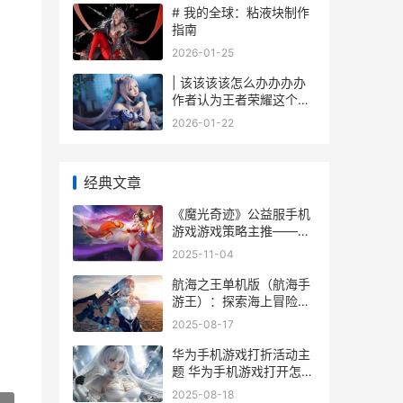
# 我的全球：粘液块制作
指南
2026-01-25
| 该该该该怎么办办办办
作者认为王者荣耀这个游
戏里有效使用甄姬的技能
2026-01-22
实现“冻人”效果
经典文章
《魔光奇迹》公益服手机
游戏游戏策略主推——属
性加点篇 光之奇迹猎魔远
2025-11-04
征
航海之王单机版（航海手
游王）：探索海上冒险的
无尽世界-天宏手游网
2025-08-17
华为手机游戏打折活动主
题 华为手机游戏打开怎么
退出页面
2025-08-18