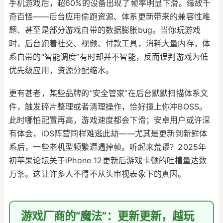
手机游戏后，超60%的设备出现了帧率明显下滑。缘故千
奇百怪——后台应用偷跑资源、体系更新带来的兼容性难
题、甚至是部分游戏自带的数据膨胀bug。当你玩游戏
时，后台跑着社交、视频、付款工具，消耗大量内存，体
系自带的“智能调度”有时却并不智能，反而误判游戏为低
优先级应用，资源分配缩水。
更有甚者，某些品牌的“安全管家”在后台默默扫描体系文
件，触发碎片整理或者清理操作，恰好撞上你冲BOSS。
此时哪怕配置再高，游戏速度都会下滑；安卓用户或许深
有体会，iOS阵营同样难逃此劫——尤其是更新到新鲜体
系后，一些老机型频繁遭遇掉帧。听起来荒谬？2025年
初苹果论坛关于iPhone 12更新后游戏卡顿的吐槽量达数
万条。这让许多人不得不从头审视表象下的真因。
游戏厂商的“魔法”：更新更新，越玩