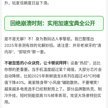
升，玩家信赖度日益下滑。
回绝崩溃时刻：实用加速宝典全公开
是不是无解？不！身为数码达人季黎航，我已整理出
2025年亲测有效的化解妙招。请注意：并非老掉牙的“清
内存”、“卸软件”那一套。
不被忽悠的小众诀窍，让卡顿说拜拜
1. 设备“热控”，远比
你想的更重要。当手机温度超过某个阈值，大部分芯片会
自动降频，比如2025年新鲜骁龙8系列在超过45℃时峰
值下降40%。离家随身带“小风扇”辅助散热，不要嘲笑！
越来越多电竞选手已经默默用上了。部分品牌散热壳、制
冷外挂，短时刻能提高15%帧率表现，攻坚大场景特别实
用。