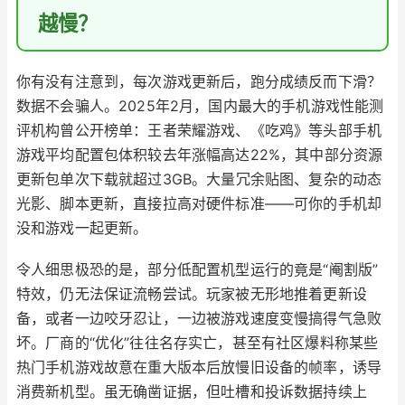
越慢？
你有没有注意到，每次游戏更新后，跑分成绩反而下滑？
数据不会骗人。2025年2月，国内最大的手机游戏性能测
评机构曾公开榜单：王者荣耀游戏、《吃鸡》等头部手机
游戏平均配置包体积较去年涨幅高达22%，其中部分资源
更新包单次下载就超过3GB。大量冗余贴图、复杂的动态
光影、脚本更新，直接拉高对硬件标准——可你的手机却
没和游戏一起更新。
令人细思极恐的是，部分低配置机型运行的竟是“阉割版”
特效，仍无法保证流畅尝试。玩家被无形地推着更新设
备，或者一边咬牙忍让，一边被游戏速度变慢搞得气急败
坏。厂商的“优化”往往名存实亡，甚至有社区爆料称某些
热门手机游戏故意在重大版本后放慢旧设备的帧率，诱导
消费新机型。虽无确凿证据，但吐槽和投诉数据持续上