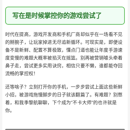
写在是时候掌控你的游戏尝试了
时代在提高，游戏开发商和手机厂商却似乎在一场看不见
的掰腕子，让玩家掉进无尽追新循环。可现实是，即便设
备不是新鲜、配置不算极致，懂点门道也能让年度手游速
度变慢的难题大概率被掐灭在摇篮。别再被营销噱头牵着
鼻子走，尝试更多实用诀窍，相信只要不懒，谁都能夺回
流畅的掌控权！
还等啥子？立刻打开你的手机，一步步尝试上面这些新鲜
小招，被游戏拖慢脚步的日子就该翻篇了。有难题？别憋
着，和我季黎航聊聊，下个成为“不卡大师”的也许就是
你。