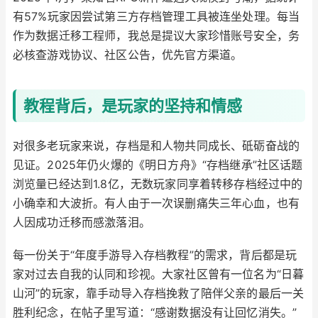
有57%玩家因尝试第三方存档管理工具被连坐处理。每当
作为数据迁移工程师，我总是提议大家珍惜账号安全，务
必核查游戏协议、社区公告，优先官方渠道。
教程背后，是玩家的坚持和情感
对很多老玩家来说，存档是和人物共同成长、砥砺奋战的
见证。2025年仍火爆的《明日方舟》“存档继承”社区话题
浏览量已经达到1.8亿，无数玩家同享着转移存档经过中的
小确幸和大波折。有人由于一次误删痛失三年心血，也有
人因成功迁移而感激落泪。
每一份关于“年度手游导入存档教程”的需求，背后都是玩
家对过去自我的认同和珍视。大家社区曾有一位名为“日暮
山河”的玩家，靠手动导入存档挽救了陪伴父亲的最后一关
胜利纪念，在帖子里写道：“感谢数据没有让回忆消失。”