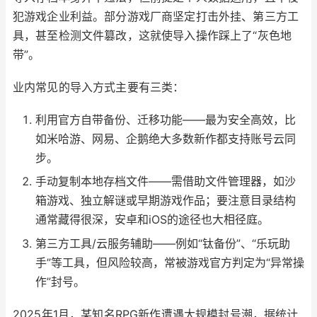
犯游戏企业利益。部分游戏厂商坚定打击外挂、第三方工
具，甚至检测文件篡改，这就使导入操作踩上了“灰色地
带”。
业内常见的导入方式主要有三类：
利用官方自带备份、迁移功能——最为安全高效，比
如米哈游、网易、企鹅绝大多数新作都支持账号云同
步。
手动复制本地存档文件——需借助文件管理器，如沙
箱游戏、独立解谜或早期游戏作品；要注意目录结构
通常藏得很深，安卓和iOS的途径也大相径庭。
第三方工具/云服务辅助——例如“钛备份”、“乐玩助
手”等工具，但风险较高，常被游戏官方判定为“异常操
作”封号。
2025年1月，某知名RPG新作遭遇大规模封号潮，据统计