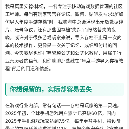
我是莫里安德·林纪，一名专注于移动游戏数据管理的社区
工程师。每当有玩家苦苦在论坛、微博、贴吧发帖求助“如
何导入年度手游存档”时，我脑海中总会浮现出无数数据碎
片、账号争议，还有那些因存档“失踪”而怅然若失的夜
晚。或许对于很多游戏玩家来说，导入存档不止是一次简
单的技术操作，更像是一次关于记忆、成绩和付出的回
溯。今天我尽也许摒弃繁琐公式和公式化教程，用属于行
业亲历者的语气，和你聊聊那些藏在“年度手游导入存档教
程”背后的门道和情感。
你想保留的，实际却容易丢失
在游戏行业内部，常有句话——存档是玩家的第二灵魂。
2025年初，全球手机游戏用户累计已突破60亿，国内
2025年手机游戏玩家达到7.5亿，每年更替手机、换设备
带来的存档迁移请求激增112%。根据企鹅安全实验室的调