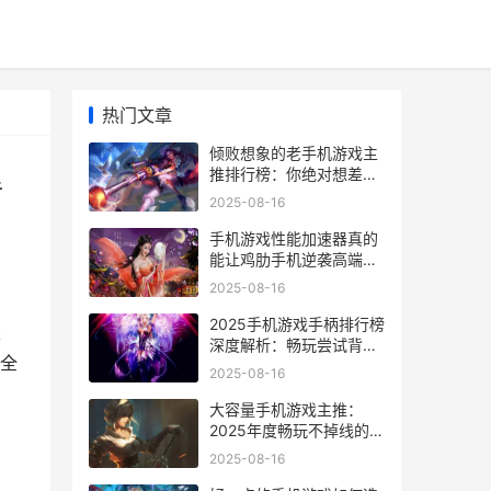
热门文章
倾败想象的老手机游戏主
推排行榜：你绝对想差点
手
哪些典范逆袭重返热榜 倾
2025-08-16
败想象的老手是谁
手机游戏性能加速器真的
能让鸡肋手机逆袭高端一
场看不见硝烟的极点加速
2025-08-16
实验 手机游戏性能加速
2025手机游戏手柄排行榜
是
深度解析：畅玩尝试背后
,全
的细节和选择 2821游戏
2025-08-16
手机
大容量手机游戏主推：
2025年度畅玩不掉线的硬
核选择和玩家尝试 容量大
2025-08-16
的手机游戏