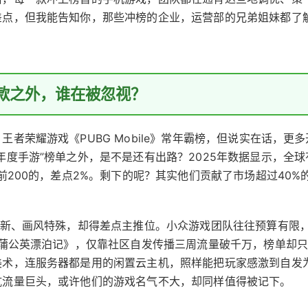
差点，但我能告知你，那些冲榜的企业，运营部的兄弟姐妹都了
爆款之外，谁在被忽视？
者荣耀游戏《PUBG Mobile》常年霸榜，但说实在话，更多
年度手游”榜单之外，是不是还有出路？2025年数据显示，全球
前200的，差点2%。剩下的呢？其实他们贡献了市场超过40%
创新、画风特殊，却得差点主推位。小众游戏团队往往预算有限
《蒲公英漂泊记》，仅靠社区自发传播三周流量破千万，榜单却只
美术，连服务器都是用的闲置云主机，照样能把玩家感激到自发
抗流量巨头，或许他们的游戏名气不大，却同样值得被记下。