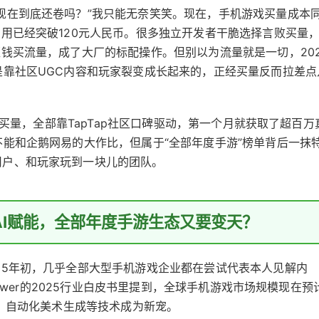
现在到底还卷吗？”我只能无奈笑笑。现在，手机游戏买量成本
费用已经突破120元人民币。很多独立开发者干脆选择言败买量
砸钱买流量，成了大厂的标配操作。但别以为流量就是一切，202
是靠社区UGC内容和玩家裂变成长起来的，正经买量反而拉差点
本没买量，全部靠TapTap社区口碑驱动，第一个月就获取了超百万
不能和企鹅网易的大作比，但属于“全部年度手游”榜单背后一抹
用户、和玩家玩到一块儿的团队。
AI赋能，全部年度手游生态又要变天？
25年初，几乎全部大型手机游戏企业都在尝试代表本人见解内
Tower的2025行业白皮书里提到，全球手机游戏市场规模现在预
情、自动化美术生成等技术成为新宠。