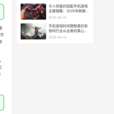
哪些
令人惊喜的低配手机游戏
主推锦集：2025年新鲜宝
藏清单爆料 令人惊喜的低
2025-08-16
配星座
手机游戏时间限制真的有
啥
效吗行业从业者的真心话
点不
和数据揭露 手机游戏时间
2025-08-16
限制在哪里
种
，
和
本