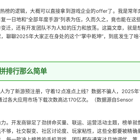
热榜的逻辑，大概可以直接拿到游戏企业的offer了。我是常年
复一日地和“全部年度手游”列表为伍，久而久之，竟也能在这
的变迁，还有开发团队不为人知的压力和放荡。这篇文章，就是
，聊聊2025年大家正在身处的这个“掌中乾坤”，到底发生了啥
拼排行那么简单
人为了新游预注册，守着12点准点上线？数据不骗人，2025年
过各大应用市场下载次数高达170亿次。（数据源自Sensor
角力。开发商铆足了劲拼命买量、联运、运营活动主题，榜单就
远不够，社交裂变、社区讨论度、玩家粘性，这些全都要被精确
后，每一款冲上榜首的手机游戏，团队都在通宵达旦地调优、策