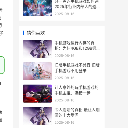
好一点的手机游戏如何选
2025年行业内部人的避坑
奔
同享 好一点的手机游戏有
2025-08-16
些
哪些
想
猜你喜欢
子
手机游戏运行内存的真
相：为何4GB和12GB尝试
天差地别 手机游戏运行内
2025-08-16
存怎么看
旧版手机游戏不兼容 旧版
手机游戏不用登录
2025-08-16
1
让人意外的玩手机游戏的
手机主推：选错一步
2025-08-16
令人崩溃的真相 最让人崩
像
溃的十大瞬间
量
2025-08-16