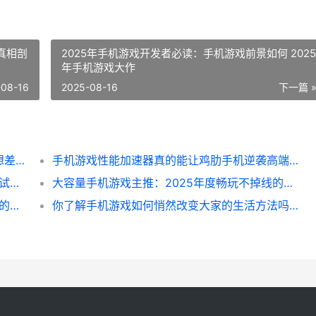
真相剖
2025年手机游戏开发者必读：手机游戏前景如何 2025
年手机游戏大作
-08-16
2025-08-16
下一篇 
倾败想象的老手机游戏主推排行榜：你绝对想差点哪些典范逆袭重返热榜 倾败想象的老手是谁
手机游戏性能加速器真的能让鸡肋手机逆袭高端一场看不见硝烟的极点加速实验 手机游戏性能加速
2025手机游戏手柄排行榜深度解析：畅玩尝试背后的细节和选择 2821游戏手机
大容量手机游戏主推：2025年度畅玩不掉线的硬核选择和玩家尝试 容量大的手机游戏
好一点的手机游戏如何选2025年行业内部人的避坑同享 好一点的手机游戏有哪些
你了解手机游戏如何悄然改变大家的生活方法吗 了解手机游戏对学生的危害有