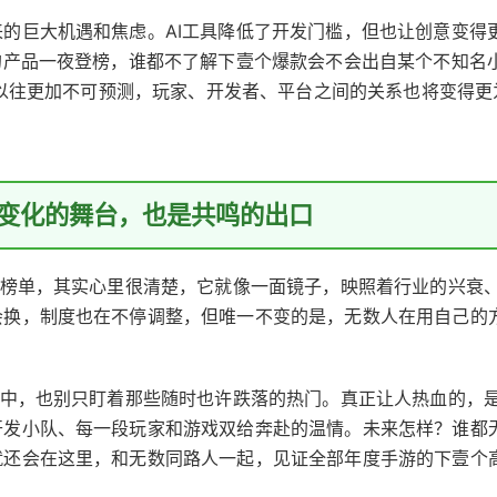
的巨大机遇和焦虑。AI工具降低了开发门槛，但也让创意变得
的产品一夜登榜，谁都不了解下壹个爆款会不会出自某个不知名
会比以往更加不可预测，玩家、开发者、平台之间的关系也将变得更
变化的舞台，也是共鸣的出口
”榜单，其实心里很清楚，它就像一面镜子，映照着行业的兴衰
会换，制度也在不停调整，但唯一不变的是，无数人在用自己的
集中，也别只盯着那些随时也许跌落的热门。真正让人热血的，
开发小队、每一段玩家和游戏双给奔赴的温情。未来怎样？谁都
就还会在这里，和无数同路人一起，见证全部年度手游的下壹个