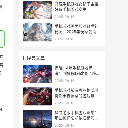
好玩手机游戏女孩子主推
解
好玩手机游戏女生
2025-08-16
手机游戏画面尺寸背后的
秘密：2025年玩家尝试为
啥子全靠这一点 手机游戏
2025-08-16
调整画面比例
开
经典文章
有
揭晓“14年手机游戏勇
的
者”：他们如何改变了移动
游戏的方法和产业格局
2025-08-16
手机游戏都有哪些格式寻
，
觅你未曾留意的游戏世界
多样性 手机有哪些游戏
2025-08-16
为
探寻老版手机游戏锦集：
那些被遗忘却依旧精彩的
典范佳作 老版手游游戏有
2025-08-16