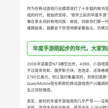
作为在移动游戏行业摸爬滚打了十余载的柳书流
戏的时代，我始终觉得，“很早之前的年度手游
事在茶水间好奇地问我：柳叔，何故你们那一
难题抛来，我都会下觉悟地摩挲着指尖，仿佛
年度手游刚起步的年代，大家到
2006年诺基亚N73横空出世，4399、小游
不过是贪吃蛇、俄罗斯方块、泡泡龙、还珠格格之
2760亿美元，但让我印象最深的，却依旧是
QuestMobile现在新鲜的移动游戏用户兴趣调
生过深刻情感。
其实，彼时的年度手游极简到几乎严苛——没
发现，游戏本身并不复杂，甚至谈不上“设计精