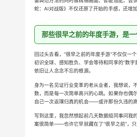
留典范方法的同时做精细画面、智能适配、尝试
蛇：AI对战版》不仅还原了开始的手感，还增
那些很早之前的年度手游，是一
回过头去看，“很早之前的年度手游”不仅仅一
初识全球、感知胜负、学会等待和同享的“数字
依旧让人念念不忘的根源。
身为一名见证行业变革的老从业者，我想说，
数，而是每一次简单高兴的心跳。如果你也偶
自己一次返璞归真的机会——或许那份久违的
写到这里，我忽然想起前几天数据组同事问我
案很简单——也许它早就藏在了“很早之前”，