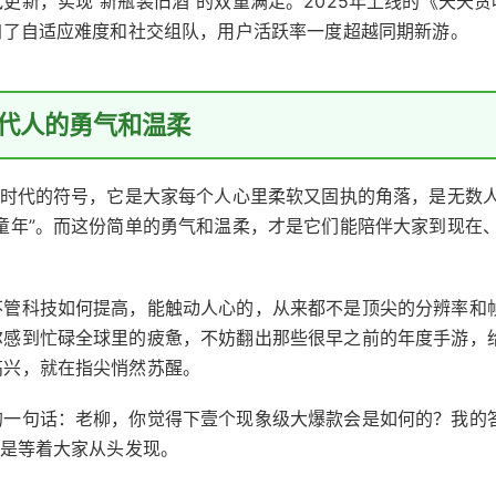
更新，实现“新瓶装旧酒”的双重满足。2025年上线的《天天贪
加了自适应难度和社交组队，用户活跃率一度超越同期新游。
代人的勇气和温柔
个时代的符号，它是大家每个人心里柔软又固执的角落，是无数
童年”。而这份简单的勇气和温柔，才是它们能陪伴大家到现在
不管科技如何提高，能触动人心的，从来都不是顶尖的分辨率和
尔感到忙碌全球里的疲惫，不妨翻出那些很早之前的年度手游，
高兴，就在指尖悄然苏醒。
的一句话：老柳，你觉得下壹个现象级大爆款会是如何的？我的
只是等着大家从头发现。