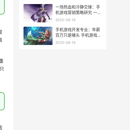
游戏空间有什么用
一场热血和冷静交锋：手
机游戏营销策略研究 一场
热血和冷静的比赛
2025-08-16
新
手机游戏开发专业：年薪
度
百万只是噱头 手机游戏开
直
发技术
2025-08-16
重
只
。
、
诺