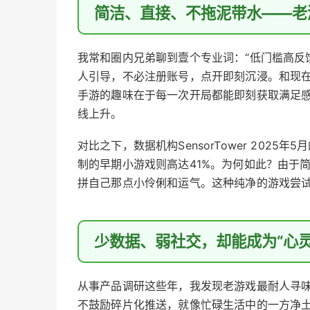
简洁、直接、不拖泥带水——老
我常和圈内兄弟聊到壹个专业词：“低门槛高反
人引导，不必注册账号，点开即刻沉浸。和现
手游的趣味在于每一次开局都能即刻获取满足
线上升。
对比之下，数据机构SensorTower 202
制的早期小游戏则高达41%。为何如此？由于简
拼自己那点小伶俐和运气。这种纯净的游戏尝
少数据、弱社交，却能成为“心灵
从事产品调研这些年，我发现老游戏最耐人寻
不鼓励碎片化推送，就像忙碌生活中的一方净