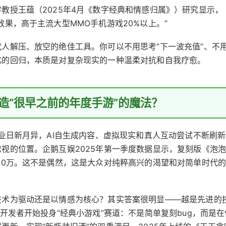
教授王蕴（2025年4月《数字经典和情感归属》）研究显示，
果，高于主流大型MMO手机游戏20%以上。”
人解压、放空的绝佳工具。你可以不用思考“下一波充值”、不
化的回归，本质是对复杂现实的一种温柔对抗和自我疗愈。
造“很早之前的年度手游”的魔法？
产业日新月异，AI自生成内容、虚拟现实和真人互动尝试不断刷新
视的位置。企鹅互娱2025年第一季度数据显示，复刻版《泡
00万。这不是偶然，这是大众对纯粹高兴的渴望和对简单时代
技术为驱动还是以情感为核心？其实答案很明显——越是先进的
开发者开始投身“经典小游戏”赛道：不是简单复刻bug，而是在