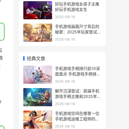
好玩手机游戏女孩子主推
好玩手机游戏女生
2025-08-16
手机游戏画面尺寸背后的
秘密：2025年玩家尝试为
啥子全靠这一点 手机游戏
2025-08-16
调整画面比例
云
数
经典文章
过
手机游戏手柄排行前10深
度盘点 手机游戏手柄排行
榜
2025-08-16
解开沉浸尝试：高端手机
游戏手柄主推和2025年行
业更新趋势全解析 如果想
岁
2025-08-16
获得沉浸体验,那么任务难
度越高越好
手机游戏空间在哪里一位
手机游戏运维工程师的真
正解析和实用提议 手机的
2025-08-16