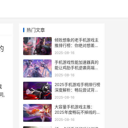
热门文章
倾败想象的老手机游戏主
推排行榜：你绝对想差点
的
哪些典范逆袭重返热榜 倾
2025-08-16
败想象的老手是谁
手机游戏性能加速器真的
能让鸡肋手机逆袭高端一
场看不见硝烟的极点加速
2025-08-16
实验 手机游戏性能加速
2025手机游戏手柄排行榜
成
深度解析：畅玩尝试背后
同,
的细节和选择 2821游戏
2025-08-16
手机
大容量手机游戏主推：
2025年度畅玩不掉线的硬
核选择和玩家尝试 容量大
2025-08-16
的手机游戏