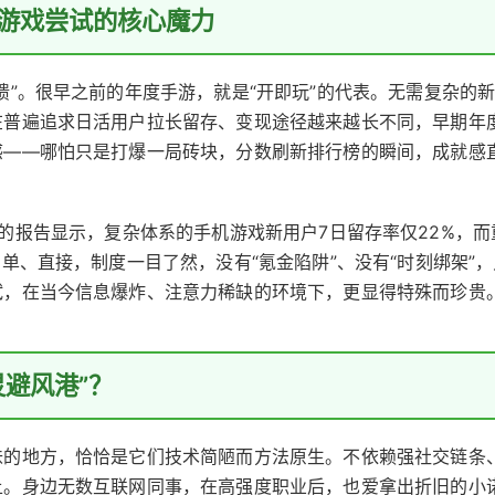
游戏尝试的核心魔力
馈”。很早之前的年度手游，就是“开即玩”的代表。无需复杂的
在普遍追求日活用户拉长留存、变现途径越来越长不同，早期年
感——哪怕只是打爆一局砖块，分数刷新排行榜的瞬间，成就感
5年5月的报告显示，复杂体系的手机游戏新用户7日留存率仅22%，而
单、直接，制度一目了然，没有“氪金陷阱”、没有“时刻绑架”，
试，在当今信息爆炸、注意力稀缺的环境下，更显得特殊而珍贵
避风港”？
味的地方，恰恰是它们技术简陋而方法原生。不依赖强社交链条
土。身边无数互联网同事，在高强度职业后，也爱拿出折旧的小