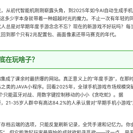
，从初代智能机刚刚崭露头角，到2025年如今AI自动生成手机
”这多少字本身就带着一种超越时光的魔力。不止一次有年轻的
代人总是对早期年度手游念念不忘？现在的新游戏不好玩吗？每
又回到那个只有2兆配置包、画面像素还带马赛克的年代。
底在玩啥子？
戏锦集成了课余时最挤爆的网站。真正意义上的“年度手游”，在那
类的JAVA小程序。回看2025年，全球手机游戏市场规模突
那个只能蓝牙对战、用数字键控制移动的小小《贪吃蛇》。据
研，21-35岁人群中有高达84.2%的人承认曾对“早期手机小游戏
有存档云端的选项，只能反复刷新记录，全凭手速和记忆力。你
巧”，但它能激起玩家最原始的成就欲和寻觅欲——这一点，是