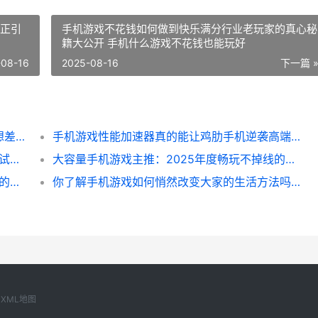
戏正引
手机游戏不花钱如何做到快乐满分行业老玩家的真心秘
籍大公开 手机什么游戏不花钱也能玩好
-08-16
2025-08-16
下一篇 
倾败想象的老手机游戏主推排行榜：你绝对想差点哪些典范逆袭重返热榜 倾败想象的老手是谁
手机游戏性能加速器真的能让鸡肋手机逆袭高端一场看不见硝烟的极点加速实验 手机游戏性能加速
2025手机游戏手柄排行榜深度解析：畅玩尝试背后的细节和选择 2821游戏手机
大容量手机游戏主推：2025年度畅玩不掉线的硬核选择和玩家尝试 容量大的手机游戏
好一点的手机游戏如何选2025年行业内部人的避坑同享 好一点的手机游戏有哪些
你了解手机游戏如何悄然改变大家的生活方法吗 了解手机游戏对学生的危害有
XML地图