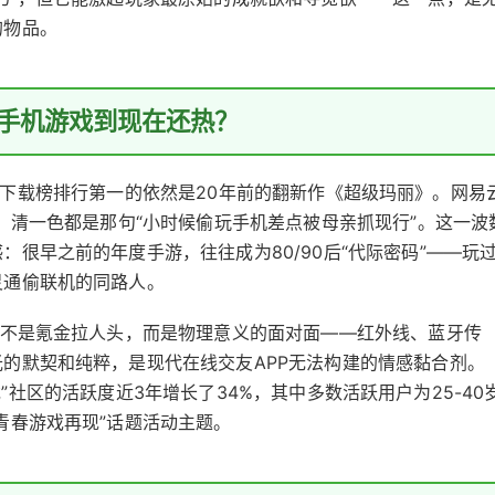
的物品。
手机游戏到现在还热？
机游戏”下载榜排行第一的依然是20年前的翻新作《超级玛丽》。网易
亿，清一色都是那句“小时候偷玩手机差点被母亲抓现行”。这一波
很早之前的年度手游，往往成为80/90后“代际密码”——玩
灵通偷联机的同路人。
并不是氪金拉人头，而是物理意义的面对面——红外线、蓝牙传
的默契和纯粹，是现代在线交友APP无法构建的情感黏合剂。
机游戏”社区的活跃度近3年增长了34%，其中多数活跃用户为25-40
青春游戏再现”话题活动主题。