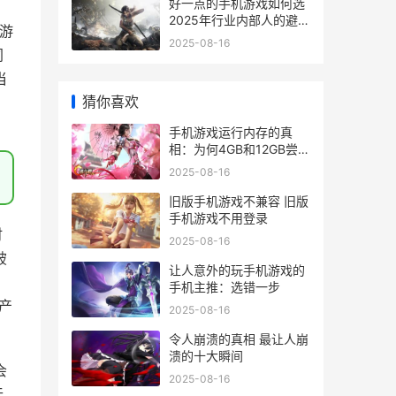
好一点的手机游戏如何选
2025年行业内部人的避坑
游
同享 好一点的手机游戏有
2025-08-16
同
哪些
当
猜你喜欢
手机游戏运行内存的真
相：为何4GB和12GB尝试
天差地别 手机游戏运行内
2025-08-16
存怎么看
旧版手机游戏不兼容 旧版
手机游戏不用登录
时
2025-08-16
破
让人意外的玩手机游戏的
手机主推：选错一步
”产
2025-08-16
令人崩溃的真相 最让人崩
溃的十大瞬间
会
2025-08-16
无