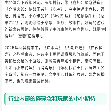
类地体会下近年风潮。头部排行，像《崩坏：星穹铁道》
《穿梭火线：枪战王者》《吃鸡》，名字传递出竞技、冒
险、科技感，小众精品如《Sky光·遇》《绝顶蜗牛》《恶
果之地》，则更倾给于意象、幽默、故事性。好玩的游戏
的新命名思路，往往兼顾了主流审美和独立趣味，既要“叫
得响”，更要“记得牢”。
2025年新晋榜单中，《逆水寒》《无期迷途》《白夜极
光》这些后来者，在名字上更强调意境和气氛感，而休闲
类和社交给的小游戏，则愈发青睐短小精悍、亲切有梗，
比如《小猫钓鱼》《消消乐》《爆梗找茬王》。每壹个名
字背后，都有一群策略、文案用心雕琢的痕迹，既为传播
思考，也为玩家尝试铺路。
行业内部的碎碎念和玩家的小小期待