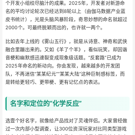
个开发小组绞尽脑汁的成果。2025年，开发者对新游命
名的平均讨论轮次已经达到8轮以上（由伽马数据产业蓝
皮书统计），光是头脑风暴阶段，奇思妙想的命名就超过
2000个。可最终脱颖而出的，也许就一两个。
比如去年上线的《雾山五行》，就是从诗意、神奇和武侠
融合里蹦出来的。又如《羊了个羊》，看似玩笑，却因谐
音梗和幽默感迅速裂变成现象级话题。“反套路”已成为
2025年命名的新动向。你会发现，越来越多的开发团
队，不再迷信“某某纪元”“某某大陆”这种巨制感标签，而
是转给更轻巧、更带梗、更有记忆点的表达。
名字和定位的“化学反应”
选壹个好名字，就像给产品找对了灵魂伴侣。大家曾经做
过一次内部小型调查，让300位资深玩家对比同类型游戏