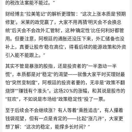
的税改法案能不能过。”
财经博主“拉美笔记”的解析更理智：“这次上涨本质是‘预期
修复’。米莱的政党赢了，大家不用再猜‘明天会不会换总
统’‘后天会不会改外汇管制’，这种‘确定性’比任何利好都管
用。但要注意，阿根廷的通胀还没压下来，外汇储备也没
补上，真要让股市‘稳在高位’，得看后续的能源政策和外资
引入能不能跟上。”
其实不管是暴涨的股指，还是投资者的“一半激动一半
慌”，本质都是对“稳定”的渴望——就像大家平时买理财最
怕“突然变制度”，阿根廷的投资者要的，无非是“政策不翻
烧饼”“赚钱有个准头”。这场20%的涨幅，和其说是股市的
“狂欢”，不如说是市场给“政策稳定性”投了一票。
至于后续会不会继续涨？有人等着“乘胜追击”，有人攥着
钱袋观望，但有一点是肯定的——比起“涨几许”，大家更
想了解：“这次的稳定，能撑多长时间？”