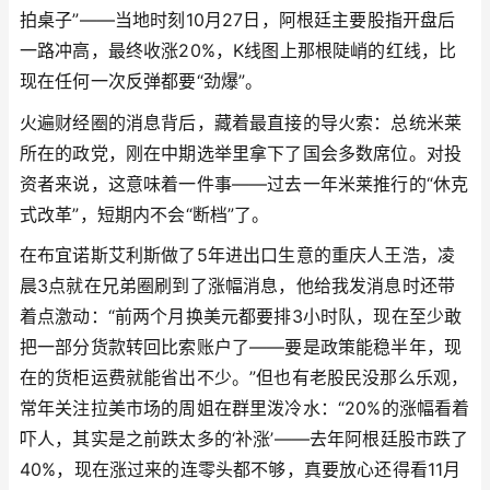
拍桌子”——当地时刻10月27日，阿根廷主要股指开盘后
一路冲高，最终收涨20%，K线图上那根陡峭的红线，比
现在任何一次反弹都要“劲爆”。
火遍财经圈的消息背后，藏着最直接的导火索：总统米莱
所在的政党，刚在中期选举里拿下了国会多数席位。对投
资者来说，这意味着一件事——过去一年米莱推行的“休克
式改革”，短期内不会“断档”了。
在布宜诺斯艾利斯做了5年进出口生意的重庆人王浩，凌
晨3点就在兄弟圈刷到了涨幅消息，他给我发消息时还带
着点激动：“前两个月换美元都要排3小时队，现在至少敢
把一部分货款转回比索账户了——要是政策能稳半年，现
在的货柜运费就能省出不少。”但也有老股民没那么乐观，
常年关注拉美市场的周姐在群里泼冷水：“20%的涨幅看着
吓人，其实是之前跌太多的‘补涨’——去年阿根廷股市跌了
40%，现在涨过来的连零头都不够，真要放心还得看11月