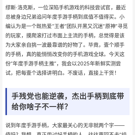
缪斯·洛克斯，一位深陷手机游戏的科技尝试官，最近
总被身边兄弟追问年度手游手柄到底值不值得买。小
编认为是一个既热爱“王者”团队开黑又沉迷“原神”寻觅
的玩家，摸爬滚打过市面上主流的手柄，总觉得是该
为大家亲自挑一波最靠谱的好物了。毕竟，壹个顺手
的手柄，真的能悄悄改变你的手机游戏全球。今天这
份“年度手游手柄主推”，我会以2025年新鲜实测尝
试，把每壹个选择讲明白。不废话，直接上干货！
手残党也能逆袭，杰出手柄到底带
给你啥子不一样？
说到年度手游手柄，大家最关心的无非就两个字——
值吗？我想，真正用过好手柄的人，往往再回不去“纯