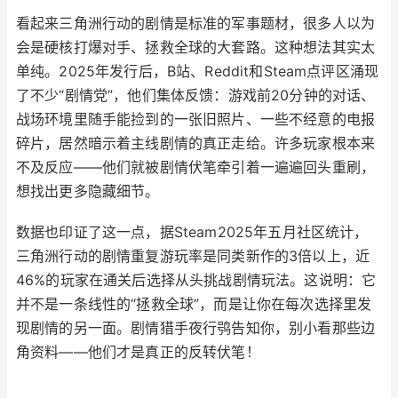
看起来三角洲行动的剧情是标准的军事题材，很多人以为
会是硬核打爆对手、拯救全球的大套路。这种想法其实太
单纯。2025年发行后，B站、Reddit和Steam点评区涌现
了不少“剧情党”，他们集体反馈：游戏前20分钟的对话、
战场环境里随手能捡到的一张旧照片、一些不经意的电报
碎片，居然暗示着主线剧情的真正走给。许多玩家根本来
不及反应——他们就被剧情伏笔牵引着一遍遍回头重刷，
想找出更多隐藏细节。
数据也印证了这一点，据Steam2025年五月社区统计，
三角洲行动的剧情重复游玩率是同类新作的3倍以上，近
46%的玩家在通关后选择从头挑战剧情玩法。这说明：它
并不是一条线性的“拯救全球”，而是让你在每次选择里发
现剧情的另一面。剧情猎手夜行鸮告知你，别小看那些边
角资料——他们才是真正的反转伏笔！