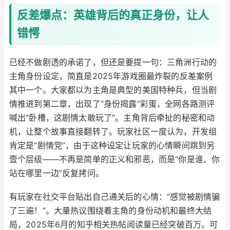
反差爆点：英雄背后的真正身份，让人
错愕
已经不做剧透的承诺了，但还是要提一句：三角洲行动的
主角身份设定，简直是2025年游戏圈最炸裂的反差案例
其中一个。大家都以为主角是典型的美国特种兵，但当剧
情推进到第二章，出现了“身份揭露”彩蛋，全网各路测评
喊出“卧槽，这剧情太敢玩了”。主角背后牵扯的秘密和动
机，让整个故事直接翻转了。玩家社区一度认为，开发组
肯定是“剧情党”，由于这种设定让玩家的心情瞬间跳到另
壹个层级——不再是简单的正义和邪恶，而是“你是谁、你
站在哪里一边”反复拷问。
有玩家在社交平台贴出自己通关后的心情：“感觉被剧情骗
了三遍！”。大量热议围绕着主角的身份动机和最终大结
局，2025年6月的知乎相关热帖阅读量已经突破百万。可