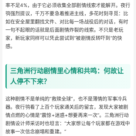
率不足4%，由于它必须收集全部剧情线索才能解开。夜行
鸮强烈提议，千万不要急着推进主线，多花时刻寻觅：比
如在安全屋里翻找文件、对比每一场战役后的对话，有时
一句不起眼的话就是后面剧情炸裂的线索。不只是老玩
家，新玩家同样可以凭此尝试到“被剧情反转吓到”的快
感。
三角洲行动剧情里心情和共鸣：何故让
人停不下来？
这种剧情不是单纯的“救赎全球”，也不是薄情的军事冷兵
器。夜行鸮看了上百个玩家通关后的留言，发现大家被剧
情点燃的心情是“震惊+迷惑+想要再来一次”。三角洲行动
剧情设计师采访时也坦言：“大家想让每个玩家都在游戏中
故事一次信念崩塌和重建。”