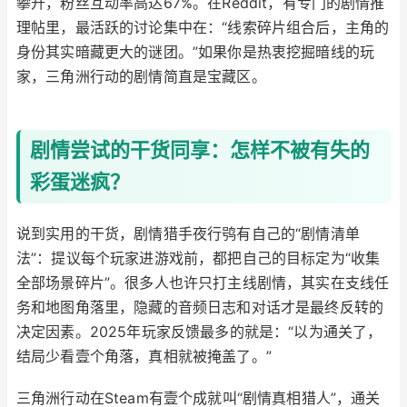
攀升，粉丝互动率高达67%。在Reddit，有专门的剧情推
理帖里，最活跃的讨论集中在：“线索碎片组合后，主角的
身份其实暗藏更大的谜团。”如果你是热衷挖掘暗线的玩
家，三角洲行动的剧情简直是宝藏区。
剧情尝试的干货同享：怎样不被有失的
彩蛋迷疯？
说到实用的干货，剧情猎手夜行鸮有自己的“剧情清单
法”：提议每个玩家进游戏前，都把自己的目标定为“收集
全部场景碎片”。很多人也许只打主线剧情，其实在支线任
务和地图角落里，隐藏的音频日志和对话才是最终反转的
决定因素。2025年玩家反馈最多的就是：“以为通关了，
结局少看壹个角落，真相就被掩盖了。”
三角洲行动在Steam有壹个成就叫“剧情真相猎人”，通关