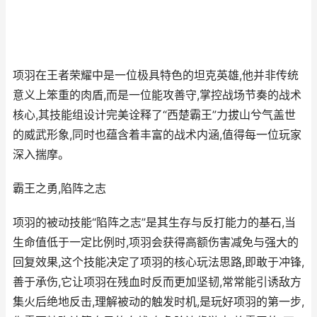
项羽在王者荣耀中是一位极具特色的坦克英雄,他并非传统
意义上笨重的肉盾,而是一位能攻善守,掌控战场节奏的战术
核心,其技能组设计完美诠释了“西楚霸王”力拔山兮气盖世
的威武形象,同时也蕴含着丰富的战术内涵,值得每一位玩家
深入揣摩。
霸王之勇,陷阵之志
项羽的被动技能“陷阵之志”是其生存与反打能力的基石,当
生命值低于一定比例时,项羽会获得高额伤害减免与强大的
回复效果,这个技能决定了项羽的核心玩法思路,即敢于冲锋,
善于承伤,它让项羽在残血时反而更加坚韧,常常能引诱敌方
集火后绝地反击,理解被动的触发时机,是玩好项羽的第一步,