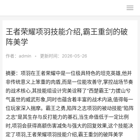
王者荣耀项羽技能介绍,霸王重剑的破
阵美学
作者：
admin
•
更新时间：2026-05-26
摘要：项羽在王者荣耀中是一位极具特色的坦克英雄,他并
非传统意义上笨重的肉盾,而是一位能攻善守,掌控战场节奏
的战术核心,其技能组设计完美诠释了“西楚霸王”力拔山兮
气盖世的威武形象,同时也蕴含着丰富的战术内涵,值得每一
位玩家深入揣摩。霸王之勇,陷阵之志项羽的被动技能“陷阵
之志”是其生存与反打能力的基石,当生命值低于一定比例
时,项羽会获得高额伤害减免与强大的回复效果,这个技能决
定了项羽,王者荣耀项羽技能介绍,霸王重剑的破阵美学