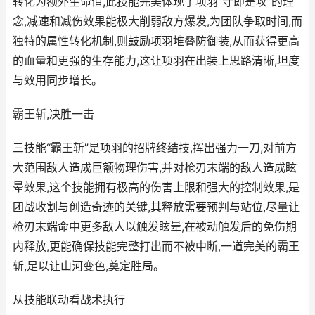
转化为额外生命值,此技能完美体现了项羽“守即是攻”的理
念,减速和减伤效果能极大削弱敌方爆发,为团队争取时间,而
独特的属性转化机制,则鼓励项羽堆叠防御装,从而获得更高
的血量和更强的生存能力,这让项羽在出装上思路清晰,坦度
与效用同步增长。
霸王斩,决胜一击
三技能“霸王斩”是项羽的招牌终结技,挥出强力一刀,对前方
大范围敌人造成巨额物理伤害,并对枪刃末端的敌人造成眩
晕效果,这个技能拥有极高的伤害上限和强大的控制效果,是
团战收割与创造奇迹的关键,其释放需要预判与站位,尽量让
枪刃末端命中更多敌人以触发眩晕,在被动触发后的免伤期
内释放,更能确保技能完整打出而不被中断,一道完美的霸王
斩,足以让山河变色,奠定胜局。
从技能联动看战术执行