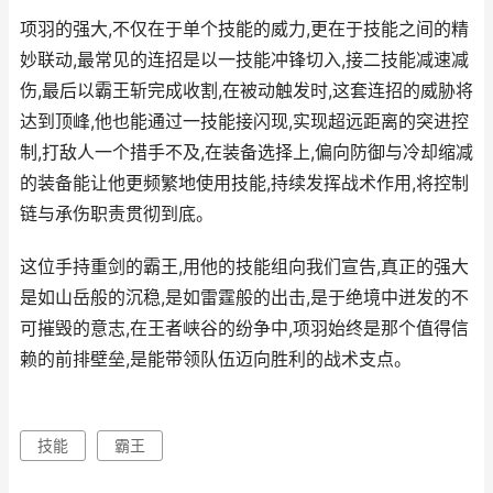
项羽的强大,不仅在于单个技能的威力,更在于技能之间的精
妙联动,最常见的连招是以一技能冲锋切入,接二技能减速减
伤,最后以霸王斩完成收割,在被动触发时,这套连招的威胁将
达到顶峰,他也能通过一技能接闪现,实现超远距离的突进控
制,打敌人一个措手不及,在装备选择上,偏向防御与冷却缩减
的装备能让他更频繁地使用技能,持续发挥战术作用,将控制
链与承伤职责贯彻到底。
这位手持重剑的霸王,用他的技能组向我们宣告,真正的强大
是如山岳般的沉稳,是如雷霆般的出击,是于绝境中迸发的不
可摧毁的意志,在王者峡谷的纷争中,项羽始终是那个值得信
赖的前排壁垒,是能带领队伍迈向胜利的战术支点。
技能
霸王