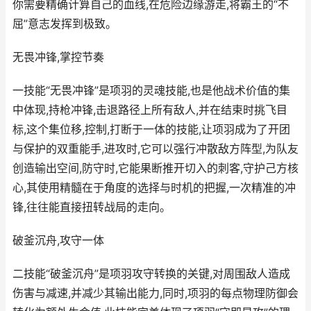
你需要精确计算自己的血线,在危险边缘游走,将霸王的“不
屈”意志发挥到极致。
无畏冲锋,掌控节奏
一技能“无畏冲锋”是项羽的灵魂技能,也是他战术价值的集
中体现,持枪冲锋,击退路径上所有敌人,并在结束时挑飞目
标,这个集位移,控制,打断于一体的技能,让项羽成为了开团
与保护的双重能手,进攻时,它可以强行冲散敌方阵型,为队友
创造输出空间,防守时,它能果断推开切入的刺客,守护己方核
心,其使用精髓在于角度的选择与时机的把握,一次精准的冲
锋,往往能直接扭转战局的走向。
破釜沉舟,攻守一体
二技能“破釜沉舟”是项羽攻守转换的关键,对周围敌人造成
伤害与减速,并减少其输出能力,同时,项羽的每点物理防御会