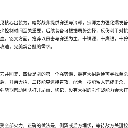
见核心出装为，暗影战斧提供穿透与冷却，宗师之力强化爆发普
少控制时间至关重要，后续装备可根据局势选择，反伤刺甲对抗
血，铭文方面，推荐以暴击与穿透为主，十祸源，十鹰眼，十狩
攻速，完美契合凯的需求。
刀并回复，四级是凯的第一个强势期，拥有大招后便可寻找单杀
后，开启大招，二技能突进接普攻，配合一技能留人完成击杀，
强势期帮助团队打开局面，切记，没有大招的凯作战能力会大打
受全部火力，正确的做法是，侧翼或后方埋伏，等待敌方关键控