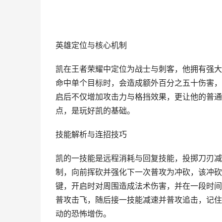
英雄定位与核心机制
凯在王者荣耀中定位为战士与刺客，他拥有强大
命中单个目标时，会造成额外百分之五十伤害，
启后不仅增加攻击力与格挡效果，更让他的普通
点，是玩好凯的基础。
技能解析与连招技巧
凯的一技能是远程消耗与回复技能，投掷刀刃减
制，向前挥砍并强化下一次普攻为冲砍，该冲砍
键，开启时对周围造成法术伤害，并在一段时间
普攻击飞，随后接一技能减速并普攻追击，记住
动的恐怖增伤。