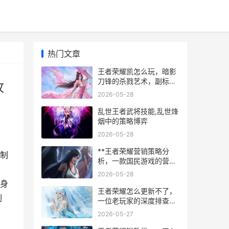
热门文章
王者荣耀凯怎么玩，暗影
刀锋的杀戮艺术，副标
攻
题，从入门到精通的全面
2026-05-28
攻略
乱世王者武将技能,乱世烽
烟中的策略博弈
2026-05-28
**王者荣耀营销策略分
制
析，一款国民游戏的营销
之道**
2026-05-28
身
王者荣耀怎么更新不了，
副
一位老玩家的深度排查指
南
2026-05-27