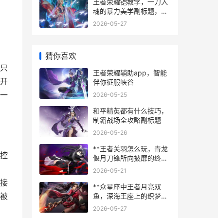
王者荣耀铠教学，一刀入
魂的暴力美学副标题，从
入门到精通的全方位指南
2026-05-27
猜你喜欢
只
王者荣耀辅助app，智能
开
伴你征服峡谷
一
2026-05-25
和平精英都有什么技巧，
制霸战场全攻略副标题
2026-05-26
**王者关羽怎么玩，青龙
控
偃月刀锋所向披靡的终极
攻略**
2026-05-21
接
**众星座中王者月亮双
被
鱼，深海王座上的织梦者
**
2026-05-27