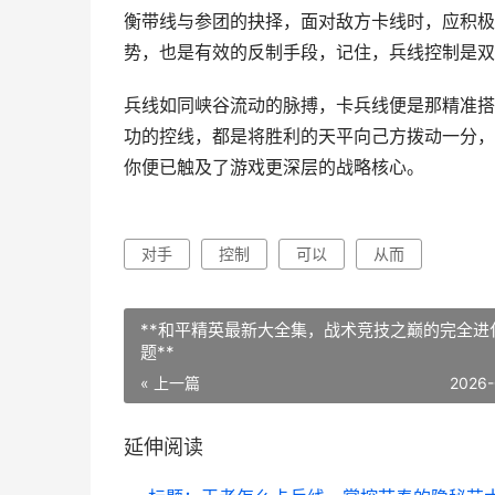
衡带线与参团的抉择，面对敌方卡线时，应积极
势，也是有效的反制手段，记住，兵线控制是双
兵线如同峡谷流动的脉搏，卡兵线便是那精准搭
功的控线，都是将胜利的天平向己方拨动一分，
你便已触及了游戏更深层的战略核心。
对手
控制
可以
从而
**和平精英最新大全集，战术竞技之巅的完全进
题**
« 上一篇
2026-
延伸阅读