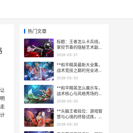
热门文章
标题：王者怎么卡兵线，
掌控节奏的隐秘艺术副标
略
题：兵线控制的进阶策略
2026-05-31
与实战思考
**和平精英最新大全集，
战术竞技之巅的完全进化
副标题**
2026-05-30
**和平精英怎么展示车，
让
战术核心与风格秀场的双
明
重演绎**
2026-05-30
走
**头脑王者段位：游戏智
计
慧与心境的终极试炼，副
标题：一段超越胜负的虚
2026-05-30
拟修行**