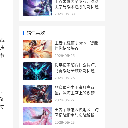
王者荣耀黑暗皮肤，深渊
美学与战术迷思的副标题
2026-05-30
猜你喜欢
战
王者荣耀辅助app，智能
声
伴你征服峡谷
节
2026-05-25
和平精英都有什么技巧，
制霸战场全攻略副标题
2026-05-26
**众星座中王者月亮双
，
鱼，深海王座上的织梦者
**
攻
2026-05-27
安
王者荣耀怎么换地区：跨
区征战指南与实战解析
2026-05-25