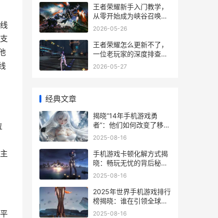
王者荣耀新手入门教学，
从零开始成为峡谷召唤师
线
副标题
2026-05-26
支
王者荣耀怎么更新不了，
他
一位老玩家的深度排查指
南
线
2026-05-27
经典文章
揭晓“14年手机游戏勇
者”：他们如何改变了移动
位
游戏的方法和产业格局
2025-08-16
主
手机游戏卡顿化解方式揭
晓：畅玩无忧的背后秘密
你了解吗 手机 游戏卡
2025-08-16
2025年世界手机游戏排行
榜揭晓：谁在引领全球玩
家的心跳 2025年最新手
平
2025-08-16