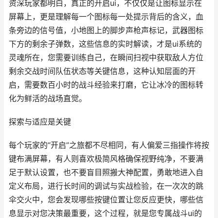
资深玩家都明白，真正的开启ui，不仅仅是让图标显示在
屏幕上，更是理解每一个图标每一处提示背后的含义，血
条旁边的信号值，小地图上的脚步声枪声标记，武器图标
下方的剩余子弹数，这些信息的实时解读，才是ui系统的
灵魂所在，您需要训练自己，在瞬间扫视中获取敌人方位
剩余交战时间队伍状态等关键信息，这种认知层面的开
启，需要数百小时的战斗经验来打磨，它让冰冷的图标转
化为鲜活的战场直觉。
探索与适应是关键
每个玩家的“开启”之旅都不尽相同，有人偏爱三指操作将按
键布满屏幕，有人则喜欢极简风格确保视野纯净，不要满
足于默认设置，也不要盲目照搬大神配置，勇敢地进入自
定义布局，进行长时间的调试与实战检验，在一次次的跳
伞交火中，您会发现哪些按键位置让您反应更快，哪些信
息显示对您决策最重要，这个过程，就是您专属战斗ui的