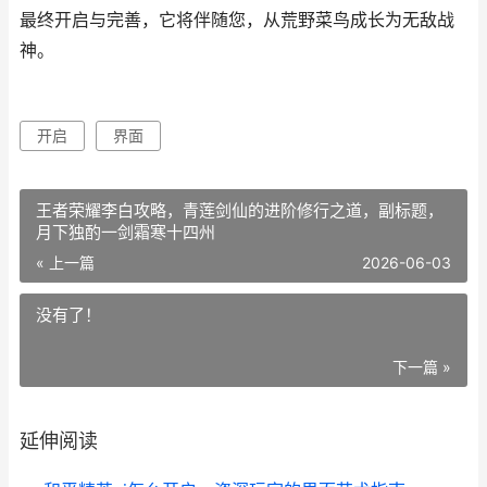
最终开启与完善，它将伴随您，从荒野菜鸟成长为无敌战
神。
开启
界面
王者荣耀李白攻略，青莲剑仙的进阶修行之道，副标题，
月下独酌一剑霜寒十四州
« 上一篇
2026-06-03
没有了！
下一篇 »
延伸阅读