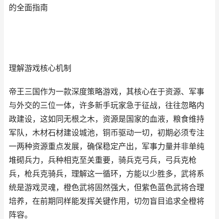
的全面指南
理解游戏核心机制
帝王三国作为一款深度策略游戏，其核心在于资源、军事
与外交的三位一体，许多新手玩家急于征战，往往忽略内
政建设，这如同无根之木，资源是国家的血液，粮食维持
军队，木材石材建设城池，铜币驱动一切，初期必须专注
一两种资源重点发展，确保稳定产出，军事力量并非单纯
堆砌兵力，兵种相克至关重要，骑兵克弓兵，弓兵克枪
兵，枪兵克骑兵，理解这一循环，方能以少胜多，武将系
统是游戏灵魂，橙色武将固然强大，但紫色蓝色武将合理
培养，在前期同样能发挥关键作用，切勿盲目追求全橙将
阵容。