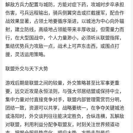
解敌方兵力配置与城防，方能对症下药，攻城时步卒承担
伤害，弓兵远程输出，骑兵侧翼突击或拦截援军，配合作
战效果显著，占领土地要循序渐进，以城池为中心向外辐
射，建立防线，高级地占领能带来丰厚收益，但需量力而
行，在大型国战中，个人力量渺小，必须听从联盟指挥，
集结优势兵力攻敌一点，战术上可声东击西，或围点打
援，灵活运用策略。
联盟外交与天下大势
游戏后期是联盟之间的较量，外交策略甚至比军事更重
要，远交近攻是永恒法则，与强大邻居结盟或保持中立，
集中力量对付直接竞争对手，联盟内部管理需赏罚分明，
团结一致，资源可以共享，战略要统一，在争夺关键城池
或洛阳时，外交谈判往往能决定胜负，合纵连横，瓦解敌
对联盟，利用利益分配争取盟友，时刻关注世界频道动
态，把握全服局势变化，顺应大势，方能走到最后。