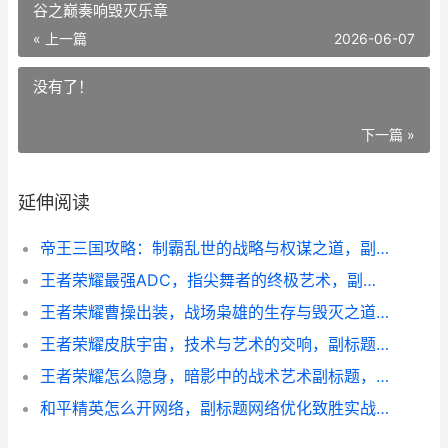
谷之巅奏响毁灭乐章
« 上一篇
2026-06-07
没有了！
下一篇 »
延伸阅读
帝王三国攻略：制霸乱世的战略与权谋之道，副标题：从微末到天下的全面指南
王者荣耀最强ADC，指尖舞者的终极艺术，副标题，于峡谷之巅奏响毁灭乐章
王者荣耀曹操出装，战场枭雄的生存与毁灭之道，副标题，血与刃的装备哲学
王者荣耀皮肤宇宙，技术与艺术的交响，副标题，虚拟衣橱背后的设计哲学与玩家情感
王者荣耀怎么隐身，暗影中的战术艺术副标题，无声博弈的智慧篇章
和平精英怎么开网络，副标题网络优化致胜实战指南