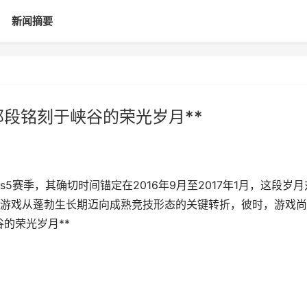
新闻摘要
那段铭刻于峡谷的荣光岁月**
5赛季，其确切时间锚定在2016年9月至2017年1月，这段岁月
游戏从蓬勃生长期迈向成熟竞技形态的关键转折，彼时，游戏尚
谷的荣光岁月**