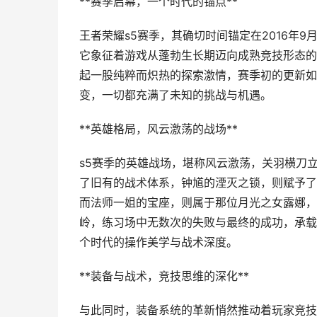
**赛季启幕，一个时代的锚点**
王者荣耀s5赛季，其确切时间锚定在2016年9
它象征着游戏从蓬勃生长期迈向成熟竞技形态的
起一股纯粹而炽热的探索激情，赛季初的更新如
变，一切都充满了未知的挑战与机遇。
**英雄格局，风云激荡的战场**
s5赛季的英雄战场，堪称风云激荡，关羽横刀
了旧有的战术体系，钟馗的湮灭之锁，则赋予了
而法师一姐的宝座，则属于那位月光之女露娜，
岭，练习场中无数次的失败与最终的成功，承载
个时代的操作美学与战术深度。
**装备与战术，竞技思维的深化**
与此同时，装备系统的革新悄然推动着玩家竞技