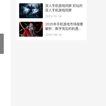
戏心得体会
双人手机游戏同屏 好玩的
双人手机游戏同屏
2025-10-14
2025年手机游戏市场规模
解析：数字背后的机遇和
焦虑 2025年手机游戏会
2025-08-16
消失吗
»