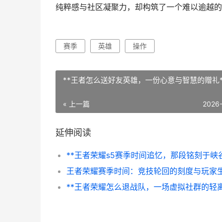
纯粹感与社区凝聚力，却构筑了一个难以逾越的
赛季
英雄
操作
**王者怎么送好友英雄，一份心意与智慧的赠礼*
« 上一篇
2026
延伸阅读