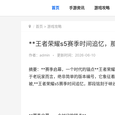
首页
手游资讯
游戏攻略
首页
>
游戏攻略
**王者荣耀s5赛季时间追忆，
作者：
admin
•
更新时间：2026-06-10
摘要：**赛季启幕，一个时代的锚点**王者荣耀s
于老玩家而言，绝非简单的版本编号，它象征着
被,**王者荣耀s5赛季时间追忆，那段铭刻于峡