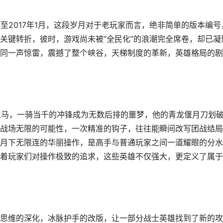
月至2017年1月，这段岁月对于老玩家而言，绝非简单的版本编号
关键转折，彼时，游戏尚未被“全民化”的浪潮完全席卷，却已凝
同一声惊雷，震撼了整个峡谷，天梯制度的革新，英雄格局的剧
立马，一骑当千的冲锋成为无数后排的噩梦，他的青龙偃月刀划
战场无限的可能性，一次精准的钩子，往往能瞬间改写团战结局
月下无限连的华丽操作，是高手与普通玩家之间一道耀眼的分水
着玩家们对操作极致的追求，这些英雄不仅强大，更定义了属于
思维的深化，冰脉护手的改版，让一部分战士英雄找到了新的攻