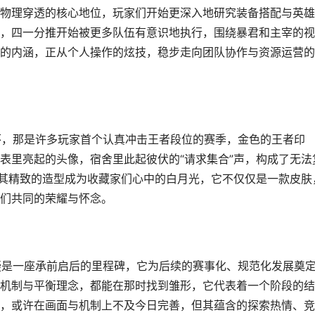
物理穿透的核心地位，玩家们开始更深入地研究装备搭配与英雄
，四一分推开始被更多队伍有意识地执行，围绕暴君和主宰的视
的内涵，正从个人操作的炫技，稳步走向团队协作与资源运营的
怀，那是许多玩家首个认真冲击王者段位的赛季，金色的王者印
表里亮起的头像，宿舍里此起彼伏的“请求集合”声，构成了无法
以其精致的造型成为收藏家们心中的白月光，它不仅仅是一款皮肤
们共同的荣耀与怀念。
疑是一座承前启后的里程碑，它为后续的赛事化、规范化发展奠
机制与平衡理念，都能在那时找到雏形，它代表着一个阶段的结
，或许在画面与机制上不及今日完善，但其蕴含的探索热情、竞