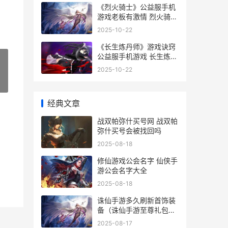
《烈火骑士》公益服手机
游戏老板有激情 烈火骑士
是谁
2025-10-22
《长生炼丹师》游戏诀窍
公益服手机游戏 长生炼丹
师手游官网入口
2025-10-22
»
经典文章
战双帕弥什买号网 战双帕
弥什买号会被找回吗
2025-08-18
修仙游戏公会名字 仙侠手
游公会名字大全
2025-08-18
诛仙手游多久刷新首饰装
备（诛仙手游至尊礼包领
取）-天宏手游网
2025-08-17