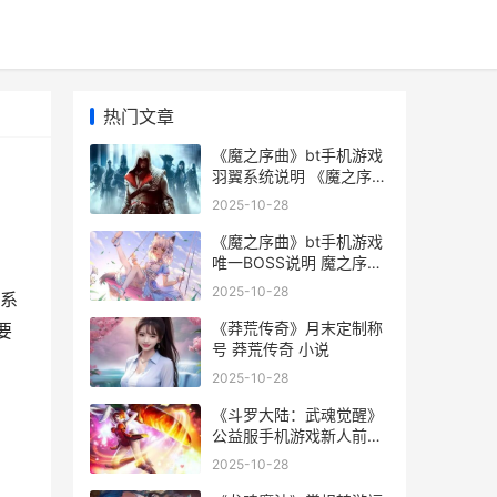
热门文章
《魔之序曲》bt手机游戏
羽翼系统说明 《魔之序
曲》
2025-10-28
《魔之序曲》bt手机游戏
唯一BOSS说明 魔之序曲
下载
2025-10-28
系
《莽荒传奇》月末定制称
要
号 莽荒传奇 小说
2025-10-28
《斗罗大陆：武魂觉醒》
公益服手机游戏新人前期
策略 斗罗大陆武魂觉醒折
2025-10-28
扣服0.1折