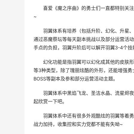
喜爱《魔之序曲》的勇士们一直都特别关注
~
羽翼体系有培养（包括升阶、幻化、升星、
通过恶魔祭坛等每天副本挑战以及部分运营活动
手点的负担，羽翼升阶后可以解开羽翼3-4个
幻化功能是指羽翼可以幻化成其他的皮肤形态
等3种类型，除了瑰丽炫酷的外形，还能增强勇
BOSS等副本及参和部分运营活动主题。
羽翼体系中黑焰飞龙、圣洁水晶、流星烬夜
起欣赏一下吧。
羽翼体系中还有很多外观酷炫的羽翼等着勇
战力加持，收集控和实力党都不能有失呦~