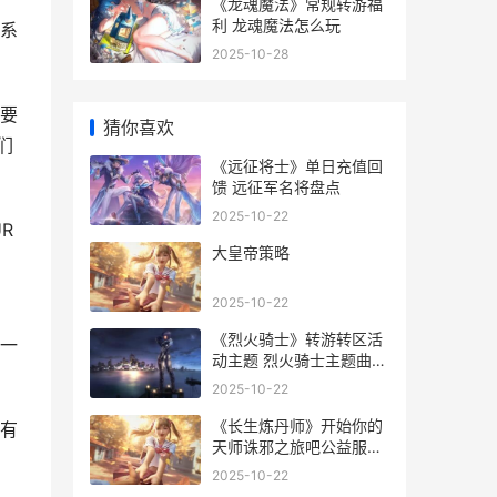
《龙魂魔法》常规转游福
利 龙魂魔法怎么玩
系
2025-10-28
要
猜你喜欢
们
《远征将士》单日充值回
馈 远征军名将盘点
2025-10-22
R
大皇帝策略
2025-10-22
《烈火骑士》转游转区活
一
动主题 烈火骑士主题曲什
么名字
2025-10-22
《长生炼丹师》开始你的
有
天师诛邪之旅吧公益服手
机游戏 长生炼丹师0.1折
2025-10-22
手游版