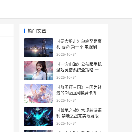
热门文章
《要命狙击》单笔奖励豪
礼 要命 第一季 电视剧
2025-10-31
《一念山海》公益服手机
游戏灵谱系统全策略 一念
山河电视剧演员表
2025-10-31
《群英打三国》三国为背
景的Q版画风竖屏卡牌放
置公益服手机游戏 《群英
2025-10-31
打三国》游戏特色是什
么?
《禁地之战》常规转游福
利 禁地之战完美破解版可
抽奖
2025-10-31