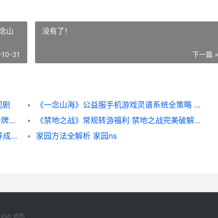
念山
没有了！
-10-31
下一篇 
视剧
《一念山海》公益服手机游戏灵谱系统全策略 一念山河电视剧演员表
《群英打三国》三国为背景的Q版画风竖屏卡牌放置公益服手机游戏 《群英打三国》游戏特色是什么?
《禁地之战》常规转游福利 禁地之战完美破解版可抽奖
《一念山海》手机游戏公益服灵碑系统龙玉养成全策略 一念山海沉,一念百草生
家园方法全解析 家园ns
XML地图