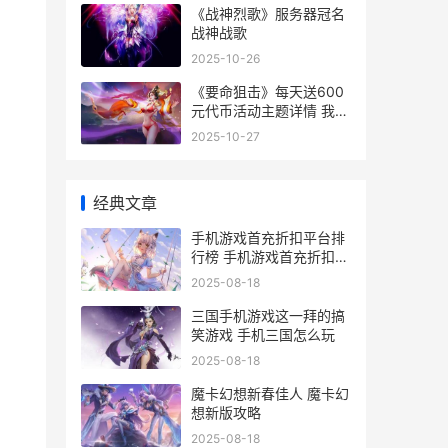
《战神烈歌》服务器冠名
战神战歌
2025-10-26
《要命狙击》每天送600
元代币活动主题详情 我要
看夺命狙击
2025-10-27
经典文章
手机游戏首充折扣平台排
行榜 手机游戏首充折扣多
少
2025-08-18
三国手机游戏这一拜的搞
笑游戏 手机三国怎么玩
2025-08-18
魔卡幻想新春佳人 魔卡幻
想新版攻略
2025-08-18