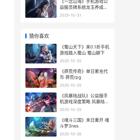
《一念山海》手机游戏公
益服灵碑系统龙玉养成全
策略 一念山海沉,一念百
2025-10-31
草生
猜你喜欢
《蜀山天下》来0.1折手机
游戏踏入蜀山 蜀山脚下
2025-10-25
《莽荒传奇》单日累充代
币 莽荒rpg
2025-10-25
《风暴陆战队》公益服手
机游戏深度策略 风暴陆战
队买断版
2025-10-25
《魂斗三国》末日重开 魂
斗罗3nes
2025-10-26