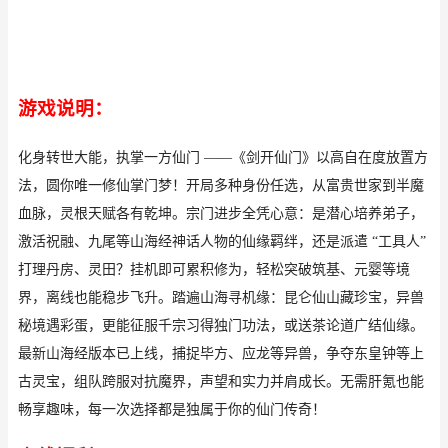
游戏说明：
化身转世大能，执掌一方仙门 ——《剑开仙门》以高自在度放置方
法，圆你唯一修仙掌门梦！开局多种身份任选，从富贵世家到半魔
血脉，灵根天赋各有乾坤。宗门进步全凭心意：是潜心培养弟子，
激活祝融、九尾等山海经神话人物的仙缘羁绊，还是派遣 “工具人”
打理丹房、灵田？挂机即可累积修为，轻松突破筑基、元婴等境
界，离线也能稳步飞升。踏遍山海寻机缘：昆仑仙山藏珍宝，异兽
秘境遇彩蛋，更能征服千宗习得独门功法，或送茶论道广结仙缘。
最新山海经版本已上线，捕捉毕方、应龙等异兽，争夺东皇钟等上
古灵宝，组队跨服对抗魔界，声望和实力并肩成长。无需肝氪也能
畅享趣味，每一次选择都是独属于你的仙门传奇！