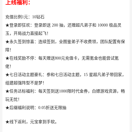
上线福利：
充值比例1元：10钻石
★登录即狂欢：登录即送 200 抽，还赠超凡弟子和 10000 极品灵
玉，开局战力直接起飞！
★永久签到惊喜：连续签到，全图鉴弟子不收费领，团队配置有保
障！
★在线奖励不停：每天赠送800元充值卡，无需氪金也能尝试氪
佬！
★七日活动主题豪礼：参和七日活动主题，15 星超凡弟子带回家，
组建超强阵型不是梦！
★任务达标福利：每天签到送1000限时代金券，白嫖游戏资源，畅
玩无忧！
★后缀福利说明：0.05折送无限抽
★线下返利，元宝拿到手软。