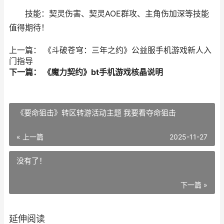
技能：契灵伤害、契灵AOE群攻、主角伤加深等技能
值得期待！
上一篇： 《斗破苍穹：三年之约》公益服手机游戏新人入
门指导
下一篇： 《魔力契约》bt手机游戏核晶说明
《要命狙击》转区转游活动主题 我要看夺命狙击
« 上一篇
2025-11-27
没有了！
下一篇 »
延伸阅读