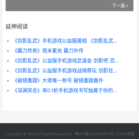
下一篇 »
延伸阅读
《剑影乱武》手机游戏公益服属相 《剑影乱武》手机版下载
《霸刀传奇》周末累充 霸刀外传
《剑影乱武》公益服手机游戏武道会 剑影吧 百度贴吧
《剑影乱武》公益服手机游戏战骑祭坛 剑影狂乱神话最优搭配
《破镜重圆》大佬唯一称号 破镜重圆番外
《深渊突击》来0.1折手机游戏书写独属于你的忍者传奇 深渊战争
Copyright © 2024 All Rights Reserved.
蜀ICP备2025145819号-5
XML地图