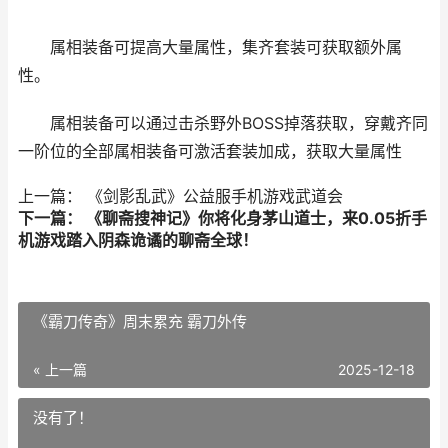
属相装备可提高大量属性，集齐套装可获取额外属
性。
属相装备可以通过击杀野外BOSS掉落获取，穿戴齐同
一阶位的全部属相装备可激活套装加成，获取大量属性
上一篇： 《剑影乱武》公益服手机游戏武道会
下一篇： 《聊斋搜神记》你将化身茅山道士，来0.05折手
机游戏踏入阴森诡谲的聊斋全球！
《霸刀传奇》周末累充 霸刀外传
« 上一篇
2025-12-18
没有了！