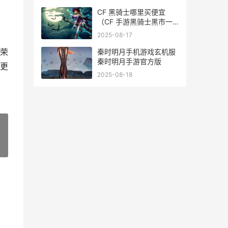
游网
CF 黑骑士哪里买便宜
（CF 手游黑骑士黑市一
折）-天宏手游网
2025-08-17
荣
秦时明月手机游戏玄机服
秦时明月手游官方版
更
2025-08-18
»