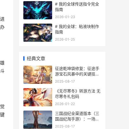
# 我的全球传送指令完全
指南
2026-01-23
进
# 我的全球：粘液块制作
办
指南
2026-01-25
经典文章
雄
征途乾坤袋修复：征途手
斗
游宝石风暴中的关键技巧-
天宏手游网
2025-08-17
《无尽寒冬》转游方法 无
尽寒冬礼包码
2026-01-22
觉
三国战纪全渠道版本（三
键
国战纪淘手游）：一场穿
越历史的游戏之旅-天宏手
2025-08-17