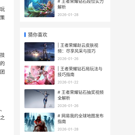
# 王者荣耀钻石段位实力
解析
玩
2026-01-28
策
猜你喜欢
| 王者荣耀赵云皮肤视
频：尽享风采与技巧
技
2026-01-26
的
| 王者荣耀钻石局玩法与
团
技巧指南
2026-01-22
# 王者荣耀钻石抽奖视频
全解析
2026-01-26
、
# 网易我的全球地图发布
之
指南
2026-01-28