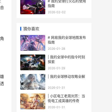
技
# 我的全球打火石的使用
指南
合
2026-02-02
猜你喜欢
# 网易我的全球地图发布
角
指南
2026-01-28
| 我的全球中的指令时刻
探索
2026-01-29
雄
| 我的全球移动攻略全解
透
2026-01-31
| 小区电工老周刘芳：当
街电工成英雄的传奇
2026-01-31