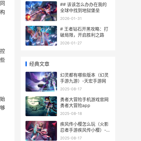
同
## 该该怎么办办在我的
全球中找到地狱堡垒
构
2026-01-31
# 王者钻石开黑攻略：打
破局限，开启胜利之路
2026-01-27
控
些
经典文章
幻灵都有哪些版本（幻灵
手游九游）-天宏手游网
2025-08-17
始
勇者大冒险手机游戏官网
勇者大冒险app
够
2025-08-18
疾风传小樱怎么玩（火影
忍者手游疾风传小樱）-天
宏手游网
2025-08-17