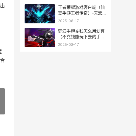
出
王者荣耀游戏客户端（仙
豆手游王者传奇）-天宏手
游网
2025-08-17
梦幻手游充钱怎么用划算
（不充钱能玩下去的手
游）-天宏手游网
2025-08-17
握
合
»