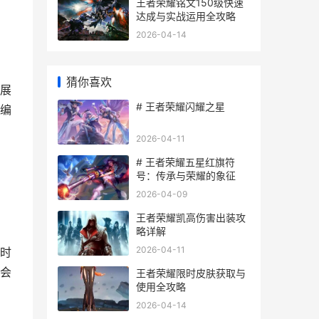
例：
王者荣耀铭文150级快速
达成与实战运用全攻略
2026-04-14
猜你喜欢
展
# 王者荣耀闪耀之星
编
2026-04-11
# 王者荣耀五星红旗符
号：传承与荣耀的象征
2026-04-09
王者荣耀凯高伤害出装攻
略详解
2026-04-11
时
会
王者荣耀限时皮肤获取与
使用全攻略
2026-04-14