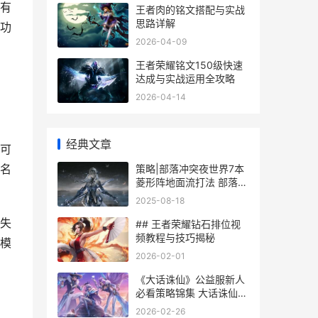
有
王者肉的铭文搭配与实战
思路详解
功
2026-04-09
王者荣耀铭文150级快速
达成与实战运用全攻略
2026-04-14
经典文章
可
名
策略|部落冲突夜世界7本
菱形阵地面流打法 部落冲
突策略软件
2025-08-18
失
## 王者荣耀钻石排位视
频教程与技巧揭秘
模
2026-02-01
《大话诛仙》公益服新人
必看策略锦集 大话诛仙剑
仙
2026-02-26