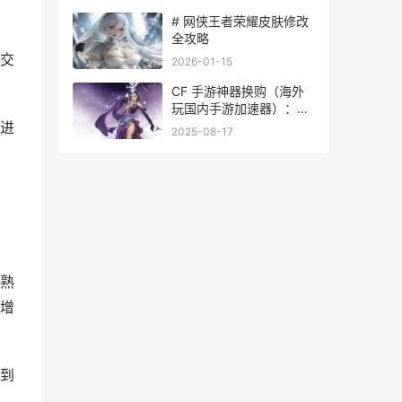
# 网侠王者荣耀皮肤修改
全攻略
交
2026-01-15
CF 手游神器换购（海外
玩国内手游加速器）：洞
察与行动-天宏手游网
进
2025-08-17
熟
增
到