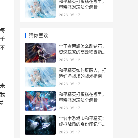
和平精英打蛋糕在哪里，
蛋糕派对玩法全解析
2026-05-17
每
猜你喜欢
千
**王者荣耀怎么刷钻石，
不
资深玩家的高效积累指
南，副标题，全面解析免
2026-05-12
费钻石获取之道**
和平精英如何屏蔽人，打
造纯净战场的战术指南
2026-05-17
未
我
和平精英打蛋糕在哪里，
蛋糕派对玩法全解析
差
2026-05-17
**名字游戏ID和平精英：
虚拟战场的身份印记与战
术交响**
2026-05-17