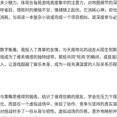
多少精力，体现在每局游戏高度集中的注意力，对地图细节的深
呼雀跃，惜败时的懊恼不甘，情绪随之起伏。它消耗心神，却也
消耗，与阅读一本复杂小说或完成一个项目相似，是深度参与必
数字衡量。我投入了真挚的友情，与天南地北的战友从陌生到默
戏成为了维系情感的独特纽带，那些共同“吃鸡”的瞬间，或是虽
入，让游戏超越了娱乐本身，成为一段充满温度的人际关系历程
与策略思维得到锻炼，结识了值得信赖的朋友，学会在压力下保
光，而是在一个虚拟战场中，体验了协作、竞争与坚持的真实滋
对挑战时多了一份从容与韧性。虚拟战场的历练，意外地映射并