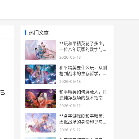
热门文章
**玩和平精英花了多少，
一位八年玩家的数字与时
光账本**
2026-05-18
和平精英要什么玩，从刚
枪到战术的生存哲学，副
标题，一位老兵的战场心
2026-05-18
得
和平精英如何屏蔽人，打
已
造纯净战场的战术指南
2026-05-17
**名字游戏ID和平精英：
虚拟战场的身份印记与战
术交响**
2026-05-17