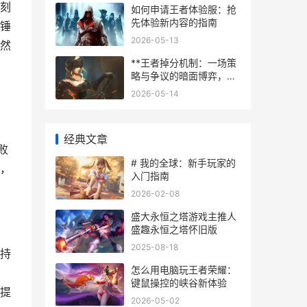
刻
如何申请王者体验服：抢
先体验新内容的指南
锤
2026-05-13
然
**王者掉分机制：一场策
略与争议的暗面博弈，副
标题：资深玩家眼中的段
2026-05-14
位操控艺术**
经典文章
败
# 我的全球：新手玩家的
，
入门指南
2026-02-08
盛大永恒之塔游戏主推人
盛趣永恒之塔怀旧版
2025-08-18
持
怎么用电脑玩王者荣耀：
键鼠操控的峡谷新体验
提
2026-05-02