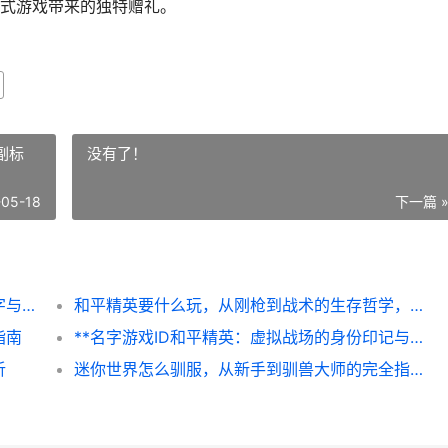
式游戏带来的独特赠礼。
副标
没有了！
-05-18
下一篇 
**玩和平精英花了多少，一位八年玩家的数字与时光账本**
和平精英要什么玩，从刚枪到战术的生存哲学，副标题，一位老兵的战场心得
指南
**名字游戏ID和平精英：虚拟战场的身份印记与战术交响**
析
迷你世界怎么驯服，从新手到驯兽大师的完全指南，副标题，掌握核心技巧开启冒险伙伴之旅