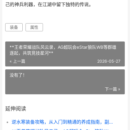
己的神兵利器，在江湖中留下独特的传说。
装备
属性
**王者荣耀战队风云录，AG超玩会eStar狼队WB等群雄
逐起，共筑竞技星河**
« 上一篇
2026-05-27
没有了！
下一篇 »
延伸阅读
逆水寒装备攻略，从入门到精通的养成指南，副标题，资深玩家的装备心得分享