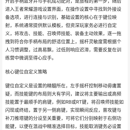
开启手柄蓝牙并与手机成功配对，是旅程的第一步，随后
进入王者荣耀游戏设置界面，在操作设置中寻找到外接设
备选项，进行连接与识别，基础设置的核心在于键位映
射，系统通常提供默认模板，但资深玩家务必进行自定
义，将攻击、技能、召唤师技能、装备主动效果，逐一拖
拽到符合你手柄布局的舒适位置上，摇杆灵敏度需根据个
人习惯调整，过高易飘，过低则响应迟滞，需要反复在训
练营中微调至得心应手。
核心键位自定义策略
键位自定义是设置的精髓所在，左手摇杆控制移动毋庸置
疑，而技能键的布局则大有学问，建议将主要输出或高频
技能置于最顺手的肩键，例如RB或RT键，将召唤师技能如
闪现或终结，置于另一侧肩键，实现瞬间反应，普攻键与
补刀推塔键的分设至关重要，可将它们分别映射于右侧功
能键，以便在混战中精准选择目标，技能取消键务必设置