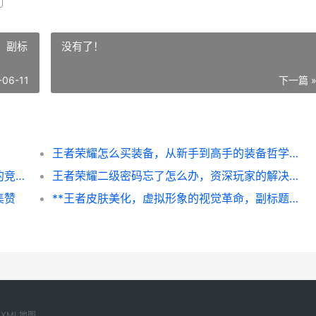
，副标
没有了！
-06-11
下一篇 
王者荣耀怎么买装备，从新手到高手的装备哲学，副标题，装备选择背后的策略博弈
标题：王者荣耀积分夺宝探秘，概率与执念的竞技场 副标题：一场关于运气与代价的虚拟博弈
王者荣耀二级密码忘了怎么办，资深玩家的解决指南与深度思考
集赞
**王者皮肤美化，虚拟形象的视觉革命，副标题，从像素斑驳到流光溢彩的进化之路**
XML地图