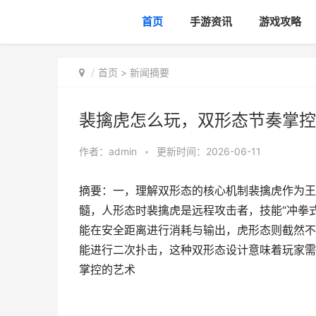
首页
手游资讯
游戏攻略
首页
>
新闻摘要
裴擒虎怎么玩，双形态节奏掌控
作者：
admin
•
更新时间：2026-06-11
摘要：一，理解双形态的核心机制裴擒虎作为王
髓，人形态时裴擒虎是远程攻击者，技能“冲拳式
能在安全距离进行消耗与输出，虎形态则截然不同
能进行二次扑击，这种双形态设计意味着玩家需
掌控的艺术