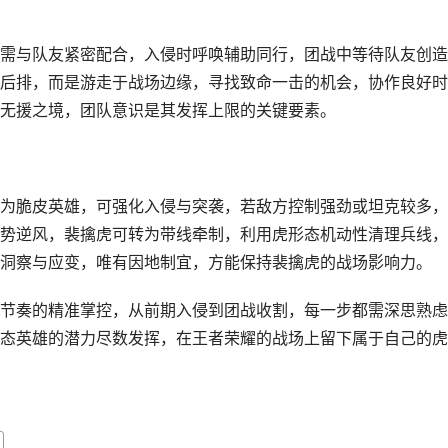
需与队友紧密配合，入侵时呼唤辅助同行，团战中等待队友创造
后排，而是游走于战场边缘，寻找致命一击的机会，协作良好时
无援之境，团队意识是其发挥上限的关键要素。
为脆皮英雄，可强化入侵与突袭，若敌方控制强劲或坦克较多，
势逆风，裴擒虎可转为带线牵制，利用虎形态机动性清理兵线，
洞察与应变，唯有因地制宜，方能保持裴擒虎的战场影响力。
节奏的精准掌控，从前期入侵到团战收割，每一步都需深思熟虑
态英雄的潜力尽数发挥，在王者荣耀的战场上留下属于自己的虎