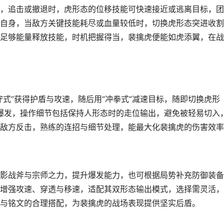
，追击或撤退时，虎形态的位移技能可快速接近或逃离目标，团
自身，当敌方关键技能耗尽或血量较低时，切换虎形态突进收割
足够能量释放技能，时机把握得当，裴擒虎便能如虎添翼，在战
式”获得护盾与攻速，随后用“冲拳式”减速目标，随即切换虎形
成爆发，操作细节包括保持人形态时的走位输出，避免被轻易切入
敌方反击，熟练的连招与细节处理，能最大化裴擒虎的伤害效率
影战斧与宗师之力，提升爆发能力，也可根据局势补充防御装备
增强攻速、穿透与移速，适配其双形态输出模式，选择需灵活，
与铭文的合理搭配，为裴擒虎的战场表现提供坚实后盾。