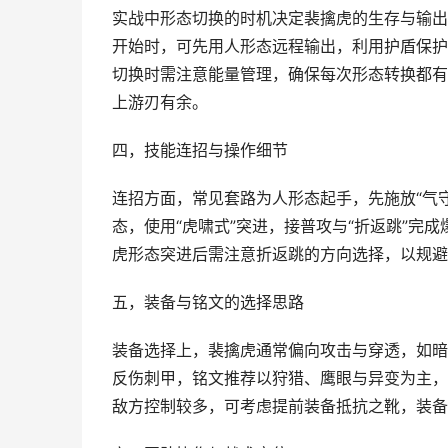
实战中形态切换的时机决定裴擒虎的生存与输出
开始时，可先用人形态远程输出，利用护盾保护
切换时需注意能量管理，确保每次形态转换都有
上游刃有余。
四，技能连招与操作细节
连招方面，常见套路为人形态起手，先施放“气守
态，使用“虎啸式”突进，接普攻与“折返跳”完
虎形态突进后需注意折返跳的方向选择，以规避
五，装备与铭文的选择思路
装备选择上，裴擒虎通常偏向攻击与穿透，如暗
反伤刺甲，铭文推荐以狩猎、鹰眼与异变为主，
敌方控制较多，可考虑提前装备抵抗之靴，装备