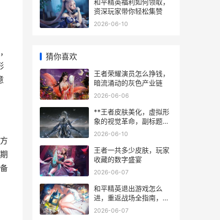
和平精英福利如何领取，
资深玩家带你轻松集赞
2026-06-10
，
猜你喜欢
形
王者荣耀演员怎么挣钱，
意
暗流涌动的灰色产业链
2026-06-06
**王者皮肤美化，虚拟形
象的视觉革命，副标题，
从像素斑驳到流光溢彩的
2026-06-10
进化之路**
方
王者一共多少皮肤，玩家
期
收藏的数字盛宴
备
2026-06-07
和平精英退出游戏怎么
进，重返战场全指南，副
标题，资深玩家的从容进
2026-06-07
退之道