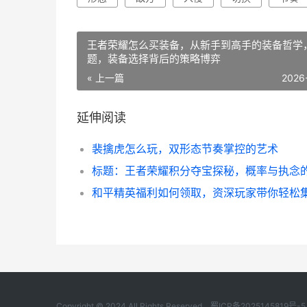
王者荣耀怎么买装备，从新手到高手的装备哲学
题，装备选择背后的策略博弈
« 上一篇
2026
延伸阅读
裴擒虎怎么玩，双形态节奏掌控的艺术
和平精英福利如何领取，资深玩家带你轻松
Copyright © 2024 All Rights Reserved.
蜀ICP备2025145819号-5