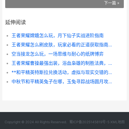
下一篇 »
延伸阅读
王者荣耀嫦娥怎么玩，月下仙子实战进阶指南
王者荣耀怎么刷皮肤，玩家必看的正道获取指南，副标题：理性游戏与合法获取的智慧之道
空当接龙怎么玩，一场思维与耐心的纸牌博弈
王者荣耀曹操最强出装，浴血枭雄的制胜法典，副标题，攻防一体的终极战刃解析
**和平精英特斯拉兑换活动，虚拟与现实交错的消费狂潮**
中秋节和平精英兔子在哪，玉兔寻踪战场圆月攻略
Copyright © 2024 All Rights Reserved.
蜀ICP备2025145819号-5
XML地图