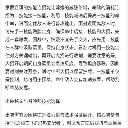
掌握合理的技能连招能让嫦娥的威胁倍增，基础的消耗连
招为二技能接一技能，利用二技能减速后提高一技能的命
中率，进而定住敌人进行普攻输出，面对近距离敌人时，
可先手一技能贴脸定身，确保命中后接二技能和大招，完
成一套爆发，团战中，嫦娥不宜先手交大，应先用二技能
在人群中汲取蓝量，保持自身状态，看准时机用一技能定
住对方关键输出，再开启大招进行收割，需要注意的是，
大招开启期间自身蓝量会急速见底，导致坦度暴跌，因此
要时刻关注蓝条，适时中断大招以保留护盾，一技能不仅
是控制，也可用于探草，命中敌人会有加速效果，帮助判
断草丛安危。
出装铭文与召唤师技能选择
出装需紧紧围绕提升法力值与法术强度展开，核心装备包
括“时之预言”和“炽热支配者”，时之预言提供双抗与血量蓝