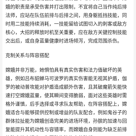
娥的职责是承受伤害并打出限制，不宜将自己当作纯后排
法师，应站在队伍前排与后排之间，用身躯抵挡技能，同
时用二技能持续消耗，一技能留给试图切入的刺客或敌方
核心，大招的释放时机至关重要，应在敌方关键控制技能
交出后，或自身蓝量健康时进场倾泻，完成范围杀伤。
克制关系与阵容搭配
嫦娥并非万能，她惧怕具有真实伤害和法力值破坏的英
雄，例如吕布貂蝉马可波罗的真实伤害能无视其护盾，伽
罗的被动普攻能对护盾造成额外伤害，且其破魔箭矢能快
速打空嫦娥蓝量，使其瞬间变得脆弱，面对这些英雄时需
格外谨慎，后手选择或寻求队友帮助，在阵容搭配上，嫦
娥适合与能够提供控制或增益的队友配合，例如鬼谷子的
群体拉扯能为嫦娥创造完美的进场环境，孙膑的加速与回
复能提升其机动性与容错率，而嫦娥自身则能为缺乏前排