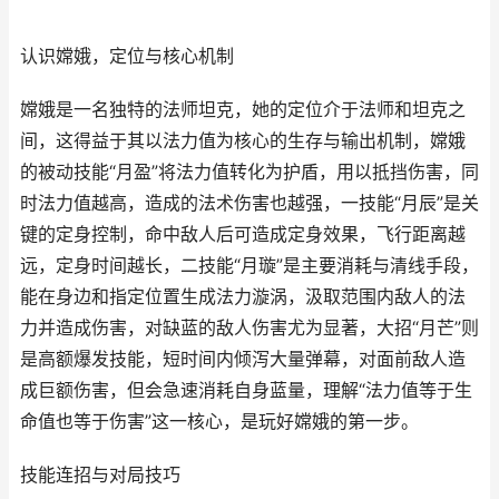
认识嫦娥，定位与核心机制
嫦娥是一名独特的法师坦克，她的定位介于法师和坦克之
间，这得益于其以法力值为核心的生存与输出机制，嫦娥
的被动技能“月盈”将法力值转化为护盾，用以抵挡伤害，同
时法力值越高，造成的法术伤害也越强，一技能“月辰”是关
键的定身控制，命中敌人后可造成定身效果，飞行距离越
远，定身时间越长，二技能“月璇”是主要消耗与清线手段，
能在身边和指定位置生成法力漩涡，汲取范围内敌人的法
力并造成伤害，对缺蓝的敌人伤害尤为显著，大招“月芒”则
是高额爆发技能，短时间内倾泻大量弹幕，对面前敌人造
成巨额伤害，但会急速消耗自身蓝量，理解“法力值等于生
命值也等于伤害”这一核心，是玩好嫦娥的第一步。
技能连招与对局技巧