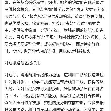
量，完美契合嫦娥属性，炽热支配者的护盾能在低蓝量时
提供救命机会，其他装备如“博学者之怒”“虚无法杖”可补足
法强与穿透，“极寒风暴”提供冷却缩减、蓝量与物理防御，
也是优质选择，铭文方面，推荐以“贪婪”“心眼”“梦魇”为
主，提供法术吸血、穿透与攻击，增强前期的续航与伤害
能力，召唤师技能首选“闪现”，弥补嫦娥无位移的短板，实
现大招闪现调整位置，或关键时刻逃生，面对特定阵容
时，“净化”也是可考虑的选项，用以应对强控集火。
对线思路与团战打法
对线期，嫦娥前期作战能力极强，应利用二技能快速清线
并消耗对手，一级学二技能可迅速抢线升二级，获得等级
优势，面对近战英雄可大胆换血，凭借被动护盾往往能占
得上风，四级后拥有单杀能力，但需注意敌方打野位置，
避免因压线过深被抓，嫦娥的强势期在前中期，应多支援
野区与边路，利用自身坦度和伤害带动节奏，团战中，嫦