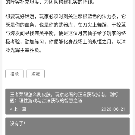
的阵容补充坦度，为团队构建扎实的阵线。
想要玩好嫦娥，玩家必须时刻关注那根蓝色的法力条，它
既是你的血条，也是你的武器库，在刀尖上舞蹈，于控蓝
与爆发间寻找完美平衡，便是这位月宫仙子给予玩家的终
极考验，勤加练习，你便能化身战场上的永恒之月，以清
冷光辉主宰胜负。
技能
嫦娥
王者荣耀怎么刷皮肤，玩家必看的正道获取指南，副标
题：理性游戏与合法获取的智慧之道
« 上一篇
2026-06-21
没有了！