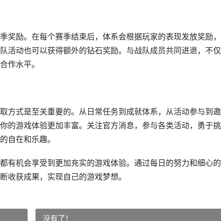
季奖励。在每个赛季结束后，体系会根据玩家的表现发放奖励，
队活动也可以获得额外的钻石奖励。与战队成员共同进退，不仅
合作水平。
取方式是至关重要的。从日常任务到成就体系，从活动参与到邀
你的游戏体验更加丰富。关注官方消息，参与各类活动，勇于挑
的自在和乐趣。
都有机会享受到更加充实的游戏体验。通过每日的努力和细心的
断收获成果，实现自己的游戏梦想。
没有了！