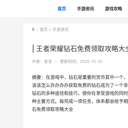
首页
手游资讯
游戏攻略
首页
>
手游资讯
| 王者荣耀钻石免费领取攻略大
作者：
宣宝
•
更新时间：2025-10-25
摘要：在游戏中，钻石是重要的货币其中一个，
该该怎么办办办办获取免费的钻石成为了一个非
钻石的多种途径和技巧，使你在享受游戏的同时
种主要方式。每完成一项任务，体系都会给予相
石免费领取攻略大全