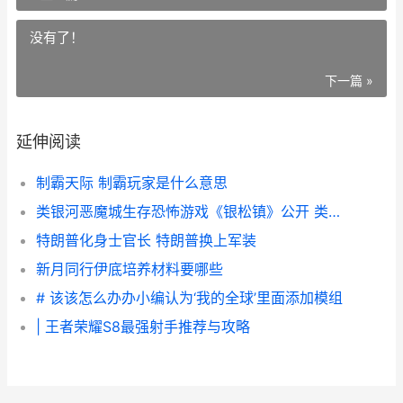
没有了！
下一篇 »
延伸阅读
制霸天际 制霸玩家是什么意思
类银河恶魔城生存恐怖游戏《银松镇》公开 类银河恶魔城2020新游戏
特朗普化身士官长 特朗普换上军装
新月同行伊底培养材料要哪些
# 该该怎么办办小编认为‘我的全球’里面添加模组
| 王者荣耀S8最强射手推荐与攻略