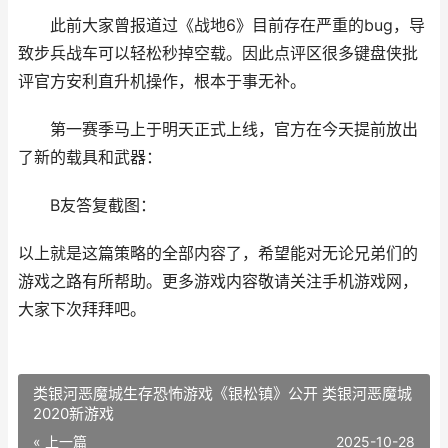
此前大家曾报道过《战地6》目前存在严重的bug，导
致步兵战车可以轻松秒掉空载。因此点评区很多键盘侠批
评官方安利直升机操作，根本于事无补。
第一赛季马上于明天正式上线，官方在今天提前放出
了新的载具和武器：
B友答复截图：
以上就是这篇策略的全部内容了，希望能对无论兄弟们的
游戏之路有所帮助。更多游戏内容敬请关注手机游戏网，
大家下次拜拜吧。
类银河恶魔城生存恐怖游戏《银松镇》公开 类银河恶魔城
2020新游戏
« 上一篇
2025-10-28