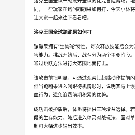
洛克王国全球一款放开全球的捉宠冒险游戏，地
同，一些玩家在询问蹦蹦果如何打，今天小林将
让大家一起来往下看看吧。
洛克王国全球蹦蹦果如何打
蹦蹦果拥有“生物碱”特性，每次释放技能后会
害能力。挑战开始后，战斗分为两个主要阶段。
通过跳跃方法进行大范围地面打击。
该攻击前摇明显，可通过观察其起跳动作提前闪
但当蹦蹦果进入闭眼待机情形时，说明其马上恢
血行为，避免浪费前期积累的优势。
成功击破护盾后，体系将提供三项增益选择。若
段的生存能力。随后进入精灵对战玩法，面对草
制可大幅进步输出效率。