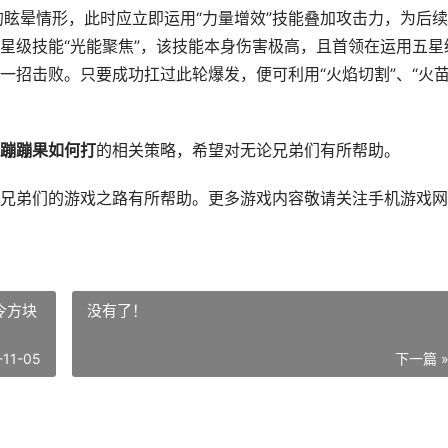
的眩晕情形，此时应立即运用“力量增效”技能叠加攻击力，为后
星级技能“光能聚焦”，该技能本身伤害极高，且首领在运用五星
招击败。只要成功扛过此轮爆发，便可利用“火焰切割”、“火苗
蹦蹦果如何打
的相关策略，希望对无论兄弟们有所帮助。
兄弟们的游戏之路有所帮助。更多游戏内容敬请关注手机游戏网
令方块
没有了！
-11-05
下一篇 