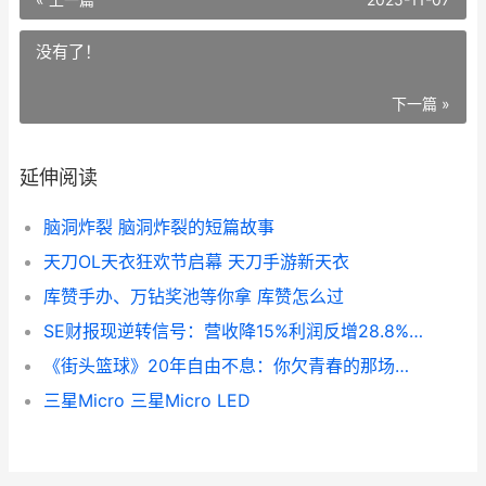
没有了！
下一篇 »
延伸阅读
脑洞炸裂 脑洞炸裂的短篇故事
天刀OL天衣狂欢节启幕 天刀手游新天衣
库赞手办、万钻奖池等你拿 库赞怎么过
SE财报现逆转信号：营收降15%利润反增28.8% se财报2020
《街头篮球》20年自由不息：你欠青春的那场重逢 《街头篮球》手游的具体停运时间是什么?
三星Micro 三星Micro LED