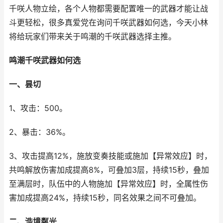
千咲人物立绘，各个人物都需要配置唯一的武器才能让战
斗更轻松，很多真爱党在询问千咲武器如何选，今天小林
将给玩家们带来关于鸣潮的千咲武器选择主推。
鸣潮千咲武器如何选
一、昙切
1、攻击：500。
2、暴击：36%。
3、攻击提高12%，施放变奏技能或施加【异常效应】时，
共鸣解放伤害加成提高8%，可叠加3层，持续15秒，叠加
至满层时，队伍中的人物施加【异常效应】时，全属性伤
害加成提高24%，持续15秒，同名效果之间不可叠加。
二、浩境粼光