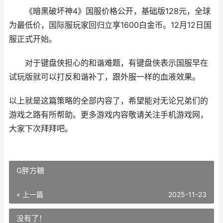
《暗黑破坏神4》国服价格公开，基础版128元，全球
为最低价，国际服玩家回归立享1600白金币。12月12日国
服正式开始。
对于键盘侠担心的和谐难题，有键盘侠表示国服早在
试玩版就可以打反和谐补丁，跟外服一样的血液效果。
以上就是这篇策略的全部内容了，希望能对无论兄弟们的
游戏之路有所帮助。更多游戏内容敬请关注手机游戏网，
大家下次拜拜吧。
G胖方糖
« 上一篇
2025-11-23
没有了！