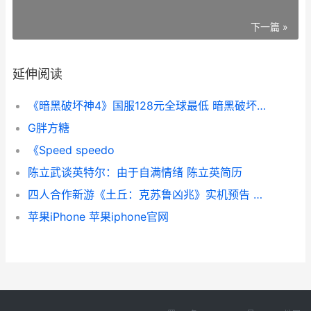
下一篇 »
延伸阅读
《暗黑破坏神4》国服128元全球最低 暗黑破坏神4好玩吗
G胖方糖
《Speed speedo
陈立武谈英特尔：由于自满情绪 陈立英简历
四人合作新游《土丘：克苏鲁凶兆》实机预告 四人本地合作游戏
苹果iPhone 苹果iphone官网