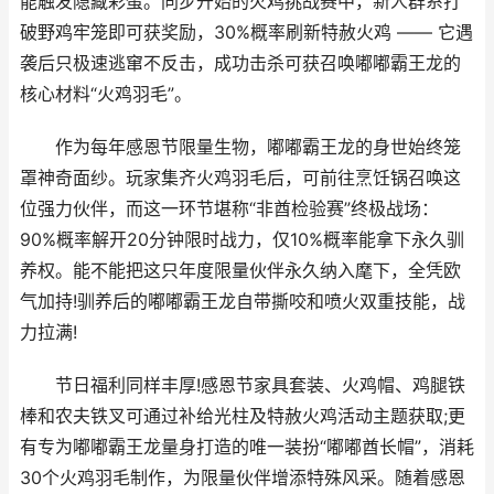
能触发隐藏彩蛋。同步开始的火鸡挑战赛中，新人群系打
破野鸡牢笼即可获奖励，30%概率刷新特赦火鸡 —— 它遇
袭后只极速逃窜不反击，成功击杀可获召唤嘟嘟霸王龙的
核心材料“火鸡羽毛”。
作为每年感恩节限量生物，嘟嘟霸王龙的身世始终笼
罩神奇面纱。玩家集齐火鸡羽毛后，可前往烹饪锅召唤这
位强力伙伴，而这一环节堪称“非酋检验赛”终极战场：
90%概率解开20分钟限时战力，仅10%概率能拿下永久驯
养权。能不能把这只年度限量伙伴永久纳入麾下，全凭欧
气加持!驯养后的嘟嘟霸王龙自带撕咬和喷火双重技能，战
力拉满!
节日福利同样丰厚!感恩节家具套装、火鸡帽、鸡腿铁
棒和农夫铁叉可通过补给光柱及特赦火鸡活动主题获取;更
有专为嘟嘟霸王龙量身打造的唯一装扮“嘟嘟酋长帽”，消耗
30个火鸡羽毛制作，为限量伙伴增添特殊风采。随着感恩