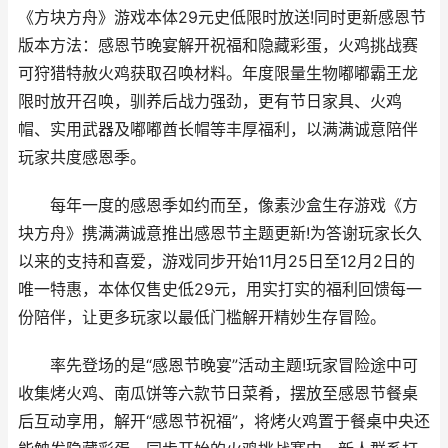
《方块方舟》游戏本体29元史低限时放送!同时更新感恩节
版本方法：感恩节晚宴解开祝福和隐藏彩蛋，火鸡挑战赛
可狩猎特赦火鸡获取召唤材料。年度限量生物嘟嘟霸王龙
限时放开召唤，驯养后战力强劲，更有节日家具、火鸡
帽、实用武器及嘟嘟酋长帽等丰厚福利，以满满诚意陪伴
玩家共度感恩季。
每年一度的感恩季如约而至，像素沙盒生存游戏《方
块方舟》携满满诚意推出感恩节主题更新!为答谢玩家长久
以来的支持和喜爱，游戏同步开始11月25日至12月2日的
唯一特惠，本体仅售史低29元，用实打实的福利回馈每一
份陪伴，让更多玩家以最低门槛解开精妙生存冒险。
率先登场的是“感恩节晚宴”活动主题!玩家冒险途中可
收集烤火鸡、南瓜饼等六款节日菜肴，摆放至感恩节餐桌
后互动享用，解开“感恩节祝福”，将烤火鸡置于餐桌中央还