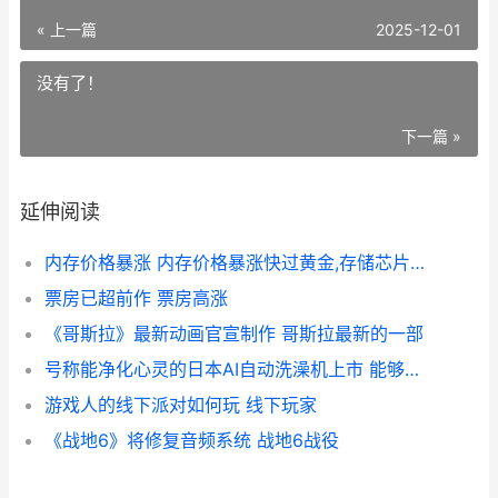
« 上一篇
2025-12-01
没有了！
下一篇 »
延伸阅读
内存价格暴涨 内存价格暴涨快过黄金,存储芯片板块持续走高
票房已超前作 票房高涨
《哥斯拉》最新动画官宣制作 哥斯拉最新的一部
号称能净化心灵的日本AI自动洗澡机上市 能够净化心灵的都有哪些地方
游戏人的线下派对如何玩 线下玩家
《战地6》将修复音频系统 战地6战役