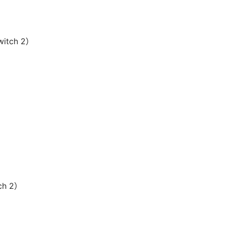
tch 2）
h 2）