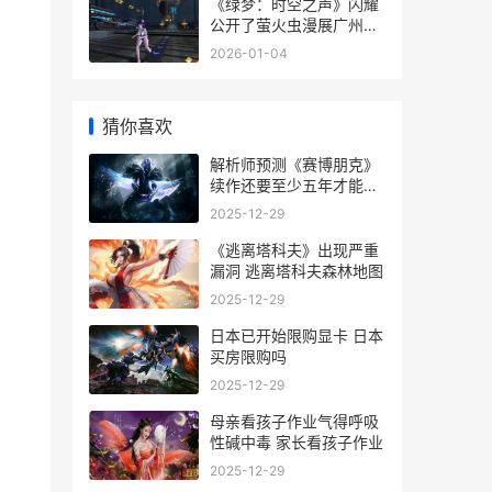
《绿梦：时空之声》闪耀
公开了萤火虫漫展广州站
绿色时空2017全集
2026-01-04
猜你喜欢
解析师预测《赛博朋克》
续作还要至少五年才能上
市
2025-12-29
《逃离塔科夫》出现严重
漏洞 逃离塔科夫森林地图
2025-12-29
日本已开始限购显卡 日本
买房限购吗
2025-12-29
母亲看孩子作业气得呼吸
性碱中毒 家长看孩子作业
2025-12-29