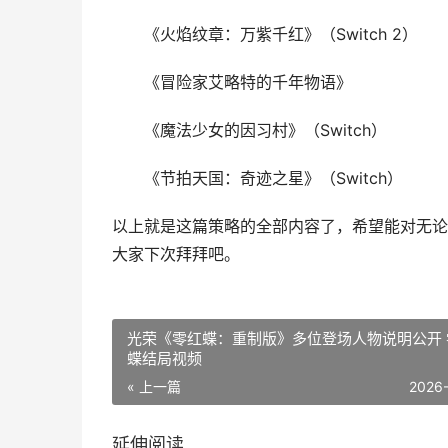
《火焰纹章：万紫千红》（Switch 2）
《冒险家艾略特的千年物语》
《魔法少女的因习村》（Switch）
《节拍天国：奇迹之星》（Switch）
以上就是这篇策略的全部内容了，希望能对无论
大家下次拜拜吧。
光荣《零红蝶：重制版》多位登场人物说明公开 
蝶结局视频
« 上一篇
2026
延伸阅读