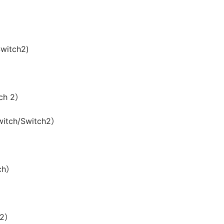
itch2)
ch 2）
h/Switch2）
ch）
 2）