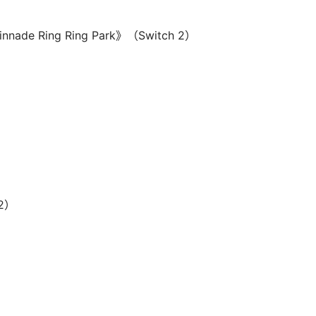
de Ring Ring Park》（Switch 2）
2）
）