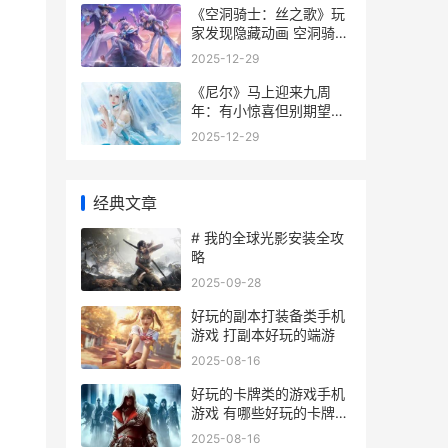
《空洞骑士：丝之歌》玩
家发现隐藏动画 空洞骑士
丝之歌攻略
2025-12-29
《尼尔》马上迎来九周
年：有小惊喜但别期望太
高 尼尔 e
2025-12-29
经典文章
# 我的全球光影安装全攻
略
2025-09-28
好玩的副本打装备类手机
游戏 打副本好玩的端游
2025-08-16
好玩的卡牌类的游戏手机
游戏 有哪些好玩的卡牌类
游戏
2025-08-16