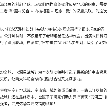
满想象的科幻全球。玩家们同样肩负拯救母星地球的职责，需要
 有“题材契合 + 内核相通 + 理念一致” 的深度关联，为这
 “打造沉浸科幻战斗尝试” 为核心的理念赢得了很多玩家的青
10。公开测试时，不仅请来了老牌港星任达华代言，出演末日科
进行了深度联动，在源星宇宙中重启“流浪地球”规划，吸引了无数
幻全球，《源星战域》为本次联动特别打造了最新的跨宇宙背景
交织，让两大科幻全球的相遇既合理又充满张力。
进《吞噬星空》地球篇、宇宙篇、域外篇重重故事，一路见证罗峰
域》还在最终章中，也赋予了玩家们助力罗峰斩获 “刀河王” 
强者，完成这场次元交错的试炼！