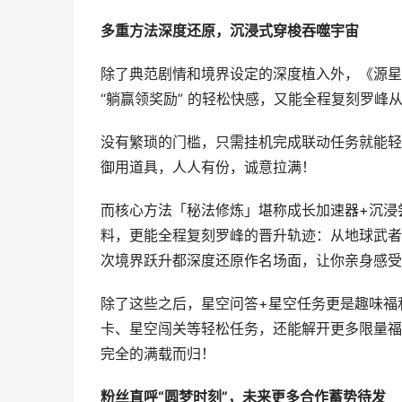
多重
方法深度还原，沉浸式穿梭吞噬宇宙
除了典范剧情和境界设定的深度植入外，《源星
“躺赢领奖励” 的轻松快感，又能全程复刻罗
没有繁琐的门槛，只需挂机完成联动任务就能轻
御用道具，人人有份，诚意拉满！
而核心方法「秘法修炼」堪称成长加速器+沉浸
料，更能全程复刻罗峰的晋升轨迹：从地球武者
次境界跃升都深度还原作名场面，让你亲身感受 
除了这些之后，星空问答+星空任务更是趣味福
卡、星空闯关等轻松任务，还能解开更多限量福
完全的满载而归！
粉丝直呼
“
圆梦时刻
”
，未来更多合作蓄势待发