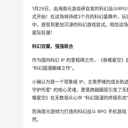
1月29日，由海南元游自研自发的科幻战斗R
式开始！在这场将持续3个月的科幻盛典中，玩
中，感受到更加沉浸的科幻游戏尝试。相信这场
星际狂潮！
科幻双璧，强强联合
作为国内科幻 IP 的里程碑之作，《吞噬星空
“科幻国漫巅峰之作”。
小编认为是一个现象级 IP，主角罗峰的成长轨
守护所爱” 的核心灵魂，更是跨越圈层引发了
噬星空》在无数观众心中 “科幻国漫的终极形态
而海南元游倾力打造的科幻战斗 RPG 手机游
然。