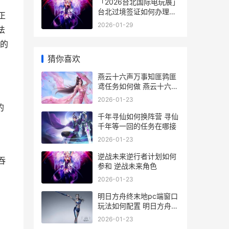
「2026台北国际电玩展」
台北过境签证如何办理手
正
续
2026-01-29
法
的
猜你喜欢
燕云十六声万事知匪鹑匪
鸢任务如何做 燕云十六声
万事知言不由衷
2026-01-23
的
千年寻仙如何换阵营 寻仙
千年等一回的任务在哪接
2026-01-23
、
逆战未来逆行者计划如何
吞
参和 逆战未来角色
2026-01-23
明日方舟终末地pc端窗口
玩法如何配置 明日方舟终
末地云游戏
2026-01-23