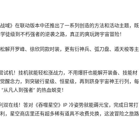
战域》在联动版本中还推出了一系列创造的方法和活动主题，既
峰从学徒级到不朽强者的逆袭之路，真正的爽玩跨宇宙冒险！
松解开罗峰、徐欣同款时装，更有衍神兵、弧刀盘、遁天梭等主
尝试机！挂机就能轻松涨战力，不用爆肝也能解开装备、技能材
觉醒念力，到突破行星级、恒星级，再到跻身宇宙神王行列，每
“从凡人到强者” 的热血蜕变！
利双在线！答对《吞噬星空》IP 冷姿势就能薅元宝，完成日常打
利，星空商店里还有超多稀有道具不收费兑换，这波冒险之旅路