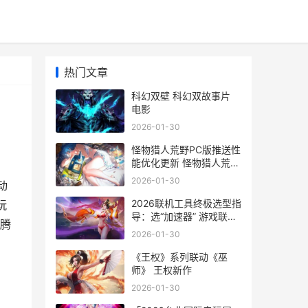
热门文章
科幻双壁 科幻双故事片
电影
2026-01-30
怪物猎人荒野PC版推送性
能优化更新 怪物猎人荒野
pc键位图
2026-01-30
动
2026联机工具终极选型指
玩
导：选“加速器” 游戏联机
腾
工具
2026-01-30
《王权》系列联动《巫
师》 王权新作
2026-01-30