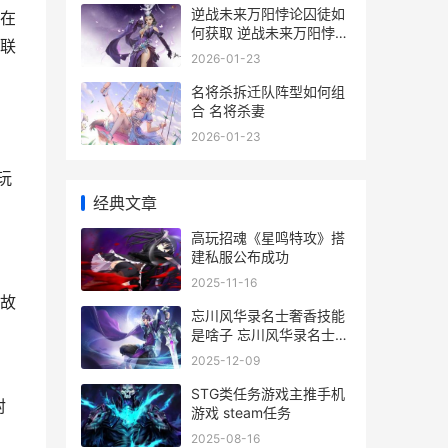
逆战未来万阳悖论囚徒如
在
何获取 逆战未来万阳悖论
次联
怎么打
2026-01-23
名将杀拆迁队阵型如何组
合 名将杀妻
2026-01-23
幻
玩
经典文章
高玩招魂《星鸣特攻》搭
建私服公布成功
2025-11-16
故
忘川风华录名士奢香技能
是啥子 忘川风华录名士猫
可以重置吗
2025-12-09
的
STG类任务游戏主推手机
封
游戏 steam任务
2025-08-16