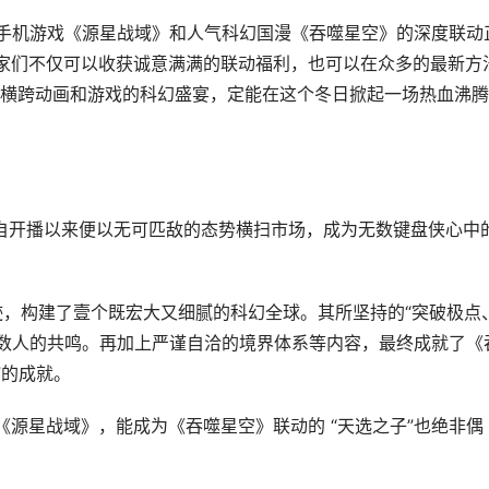
PG手机游戏《源星战域》和人气科幻国漫《吞噬星空》的深度联动
家们不仅可以收获诚意满满的联动福利，也可以在众多的最新方
横跨动画和游戏的科幻盛宴，定能在这个冬日掀起一场热血沸腾
》自开播以来便以无可匹敌的态势横扫市场，成为无数键盘侠心中
迹，构建了壹个既宏大又细腻的科幻全球。其所坚持的“突破极点
无数人的共鸣。再加上严谨自洽的境界体系等内容，最终成就了《
”的成就。
戏《源星战域》，能成为《吞噬星空》联动的 “天选之子”也绝非偶