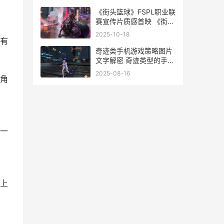
《街头篮球》FSPL职业联
赛宣传片质感首映 《街头
篮球》停服了吗
2025-10-18
有
奇迹类手机游戏策略图片
文字解密 奇迹类型的手游
哪个最好玩
2025-08-16
角
一
上