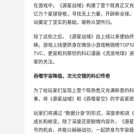
在游戏中，《源星战域》构建了壹个既真正又充
亿万个星球穿梭，寻找无上力量，开辟新全球。二者
动奠定了坚实的基础，堪称众望所归。
除了这些之后，《源星战域》自上线以来便始终以
睐。游戏上线便跻身在微信小游戏畅销榜TOP
TVC，更是和刘慈欣的科幻漫画《流浪地球》
家的关注。
吞噬宇宙
降临，次元交错的科幻传奇
为了给玩家们呈现上壹个既熟悉又充满新意的科
事，将《源星战域》和《吞噬星空》的宇宙紧密
玩家们将通过 “数据分身”的形式，深度参和
成长和蜕变。除了深度还原剧情内容外，《源星战
号的机会，并能以赫赫战功，一起跻身为宇宙级