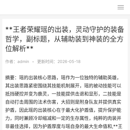
**王者荣耀瑶的出装，灵动守护的装备
哲学，副标题，从辅助装到神装的全方
位解析**
作者：
admin
•
更新时间：2026-05-18
摘要：瑶的出装核心思路，瑶作为一位独特的辅助英雄，
其出装思路紧密围绕其技能机制展开，瑶的被动技能可以
抵挡硬控并变为鹿灵，一技能提供击退和显形，二技能是
自动打击周围的法术伤害，大招则是附身队友并提供真实
护盾，因此瑶的出装核心在于最大化护盾值，提升保护能
力，同时兼顾冷却缩减和一定的生存属性，纯粹的肉装并
非最佳选择，因为护盾厚度与瑶自身的最大生命值和,**王