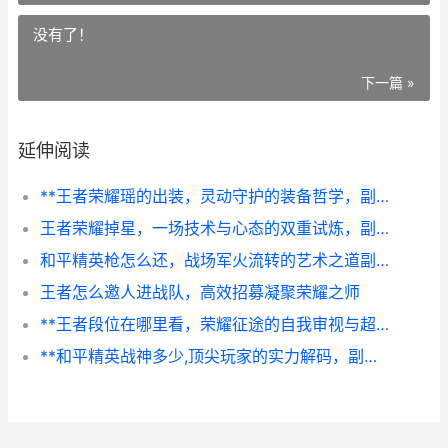
没有了！
下一篇 »
延伸阅读
**王者荣耀瑶的出装，灵动守护的装备哲学，副标题，从辅助装到神装的全方位解析**
王者荣耀掉星，一场技术与心态的双重试炼，副标题，当段位波动成为游戏哲学
和平精英枪怎么还，战场军火流转的艺术之道副标题
王者怎么邀人进战队，高效招募凝聚荣耀之师
**王者段位在哪里看，荣耀征途的自我审视与超越**
**和平精英战神多少,顶尖玩家的实力解码，副标题探秘巅峰段位的真实含金量**