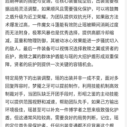
后期神装的搭配与变通，在核心装备成型后，出装需要根
据战局灵活调整，如果顺风且需要强化保护，可以将鼓舞
之盾升级为近卫荣耀，为团队提供双抗光环，如果敌方法
术爆发过高，一件魔女斗篷能有效防止瑶被瞬间消耗过度
而无法附身，极寒风暴也是优秀选择，提供高额冷却缩
减，蓝量和物理防御，其被动冰心效果能进一步骚扰切入
的敌人，最后一件装备可以视情况选择救赎之翼或贤者的
庇护，救赎之翼的群体护盾能与瑶的大招护盾形成双重保
障，贤者的庇护则提供一次关键的容错机会。
特定局势下的出装调整，瑶的出装并非一成不变，面对多
回复阵容时，梦魇之牙可以提前制作，利用技能机制高效
制裁对手，当团队缺乏开团手段时，形昭之鉴的主动技能
可以提供范围视野和减速，帮助团队先手，如果己方输出
环境极佳，瑶甚至可以补充一件博学者之怒来极致强化护
盾，但这通常风险较高，需要良好的局势判断，记住，瑶
的定位首先是保护者，任何出装变通都不应背离这个根