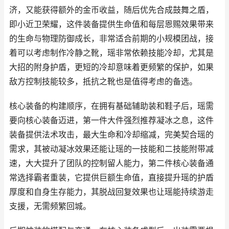
济，又能获得额外的金币收益，随后优先合成鼓舞之盾，
即小近卫荣耀，这件装备提供生命值和每层恩赐效果带来
的生命与物理防御成长，非常适合前期的小规模团战，接
着可以考虑制作冷静之靴，瑶非常依赖技能冷却，尤其是
大招的附身护盾，更短的冷却意味着更频繁的保护，如果
敌方控制技能较多，抵抗之靴也是值得考虑的备选。
核心装备的构建顺序，在拥有基础辅助装和鞋子后，瑶需
要向核心装备迈进，第一件大件强烈推荐凝冰之息，这件
装备提供法术攻击，最大生命和冷却缩减，完美契合瑶的
需求，其被动凝冰效果还能让瑶的一技能和二技能附带减
速，大大提升了团队的控制留人能力，第二件核心装备通
常选择霸者重装，它提供巨额生命值，直接提升瑶的护盾
厚度和自身生存能力，其脱战回复效果也让瑶能持续游走
支援，无需频繁回城。