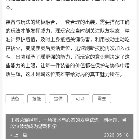
本。
装备与玩法的终极融合，一套合理的出装，需要搭配正确
的玩法才能发挥威力，瑶玩家应当时刻关注队友状态，精
准计算护盾值，及时上身抵挡关键伤害，利用被动主动吃
控拆火，变成鹿灵后灵活走位，迅速刷新技能再次加入战
斗，出装赋予了瑶更强的能力，而玩家的意识则决定了这
些能力的上限，让每一件装备的价值都在保护与协作中熠
熠生辉，这才是瑶这位英雄带给对局的真正魅力所在。
装备
技能
提供
可以
需要
王者荣耀掉星，一场技术与心态的双重试炼，副标题，当
段位波动成为游戏哲学
« 上一篇
2026-05-18