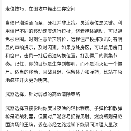
走位技巧，在围攻中舞出生存空间
当僵尸潮汹涌而至，硬扛并非上策。灵活走位是关键。利
用僵尸不同的移动速度进行拉扯，绕着掩体跑动，可以避
免被包围。时刻注意听声辨位，远程僵尸投掷攻击时有明
显的声响提示，及时闪避。如果身处房区，可以善用房门
和窗户，击倒一批后迅速转换位置，打乱僵尸的聚集节
奏。记住，你的目标是生存到黎明，而不是消灭每一个僵
尸。适当的移动，且战且退，保留体力和弹药，比站在原
地疯狂开火更为明智。
武器选择，针对弱点的高效清除策略
武器选择直接影响你度过夜晚的轻松程度。子弹枪和散弹
枪是近战利器，但面对尸潮容易捉襟见肘。燃烧瓶则是范
围清场的王牌，丢在必经之路或脚下能瞬间清理大量敌