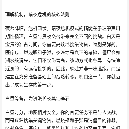
理解机制，暗夜危机的核心法则
夜幕降临，危机四伏。暗夜危机模式的精髓在于理解其周
期性循环，白昼与黑夜交替带来完全不同的挑战。白天是
宝贵的准备时间，你需要高效地搜集物资，特别是弹药，
医疗包，燃烧瓶和子弹。夜晚才是真正的考验，僵尸会如
潮水般涌来，它们不仅伤害高，移动方式也各异，有快速
近身的，有远程投掷的。因此，躲避并非一味逃跑，而是
建立在充分准备基础上的战略转移。明白这一点，你就迈
出了成功生存的第一步。
白昼筹备，为漫漫长夜奠定基石
白昼时分，地图相对安全。你的首要任务不是与人交战，
而是疯狂搜集关键物资。燃烧瓶和子弹是清僵尸的神器，
务必多拿。医疗包，能量饮料和止疼药也至关重要，它们