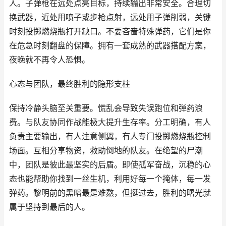
人。子弹枪在远处点亮目标，持续输出非常安全。合理切
换武器，近处用喷子或步枪点射，远处用子弹削弱，关键
时刻投掷燃烧瓶打开缺口。不要吝啬特殊弹药，它们是你
在危急时刻翻盘的保障。拥有一套成熟的武器搭配方案，
夜晚就不再令人恐惧。
心态与团队，最终胜利的隐形支柱
保持冷静头脑至关重要。慌乱会导致失误跑位和弹药浪
费。与队友协同作战能极大提升生存率。分工明确，有人
负责主要输出，有人注意侧翼，有人专门投掷燃烧瓶控制
场面。互相分享物资，救助倒地的队友。在绝望的尸潮
中，团队是彼此最坚实的后盾。即使孤军奋战，沉稳的心
态也能帮助你找到一丝生机，利用好每一个掩体，每一发
弹药。黎明前的黑暗最是难熬，但挺过去，胜利的曙光就
属于坚持到最后的人。