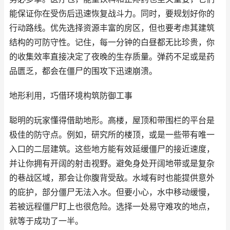
能保证你在受伤后迅速恢复战斗力。同时，要规划好你的
行动路线。优先选择资源丰富的房区，但也要考虑其建筑
结构的可防守性。记住，每一分钟的白昼都无比珍贵，你
的收集效率直接决定了夜晚的生存质量。弹药不足或是药
品匮乏，都会在僵尸的围攻下迅速崩溃。
地形利用，巧借环境构筑防御工事
聪明的玩家懂得借助地形。高楼，屋顶和带围栏的平台是
极佳的防守点。例如，研究所的楼顶，或是一些带有唯一
入口的二层建筑。这些地方能有效延缓僵尸的接近速度，
并让你拥有开阔的射击视野。避免身处开阔地带或是复杂
的巷战区域，那会让你腹背受敌。水域有时也能提供意外
的庇护，部分僵尸无法入水。但要小心，水中移动缓慢，
若被远程僵尸盯上也很危险。选择一处易守难攻的地点，
就等于成功了一半。