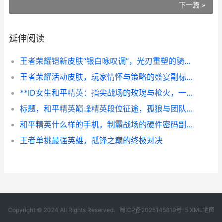
下一篇 »
延伸阅读
王者荣耀铠新皮肤“银白咏叹调”，光刃重塑的骑士史诗
王者荣耀活动皮肤，玩家情怀与策略的盛宴副标题：限时收藏背后的博弈与共鸣
**ID女生和平精英：指尖战场的玫瑰与枪火，一段关于勇气与成长的副标题**
标题，和平精英巅峰精英段位征途，孤狼与团队的生存哲学
和平精英什么样的手机，制霸战场的硬件密码副标题，从帧率到触控的终极解析
王者单挑最强英雄，孤锋之巅的终极对决
Copyright © 2024 All Rights Reserved.
蜀ICP备2025145819号-5
XML地图