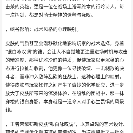
击杀的英雄，更是一位在战场上谱写终章的行吟诗人，每
一次挥剑，都是对骑士精神的诠释与咏叹。
，峡谷影响：战术风格的心理映射。
皮肤的气质甚至会潜移默化地影响玩家的战术选择，身着
“银白咏叹调”的铠，会让人不自觉地更注重进场时机与攻击
的精准度，那种优雅冷静的特质，促使玩家以更沉稳的心
态进行拉扯与收割，他更像一位寻找破绽、一击制敌的决
斗者，而非冲入敌阵乱砍的狂战士，这种心理上的映射，
使得皮肤与玩家操作之间产生了奇妙的化学反应，进一步
放大了皮肤所带来的沉浸体验，在纷乱的团战中，那一抹
穿梭的银白身影，本身就是一道令人对手心生畏惧的风景
线。
，王者荣耀铠新皮肤“银白咏叹调”，以其卓越的艺术设计、
顶级的手感优化和深邃的意境塑造，为玩家提供了一种全