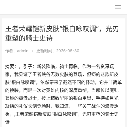
王者荣耀铠新皮肤“银白咏叹调”，光刃
重塑的骑士史诗
作者：
admin
•
更新时间：2026-05-30
摘要：，引子：新装降临，骑士再临。作为一名资深玩
家，我见证了王者峡谷无数皮肤的登场，但铠的这款新皮
肤“银白咏叹调”，依然带来了截然不同的悸动，它并非简单
的换装，而是一次对英雄内核的深度重塑，当那位以魔铠
著称的孤傲战士，披上精致华丽的银白甲胄，手持如月光
凝结的礼仪长剑登场时，我知道，一些关于战斗的浪漫想
象，,王者荣耀铠新皮肤“银白咏叹调”，光刃重塑的骑士史
诗