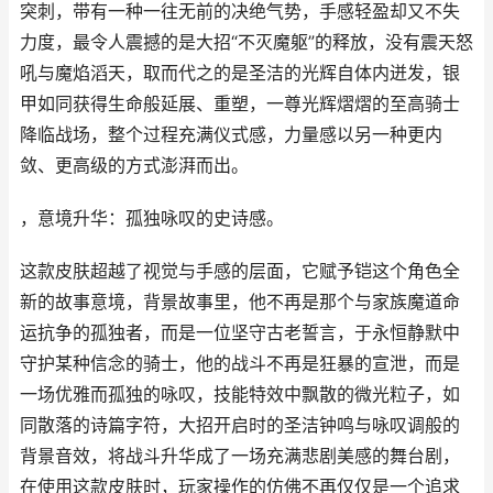
突刺，带有一种一往无前的决绝气势，手感轻盈却又不失
力度，最令人震撼的是大招“不灭魔躯”的释放，没有震天怒
吼与魔焰滔天，取而代之的是圣洁的光辉自体内迸发，银
甲如同获得生命般延展、重塑，一尊光辉熠熠的至高骑士
降临战场，整个过程充满仪式感，力量感以另一种更内
敛、更高级的方式澎湃而出。
，意境升华：孤独咏叹的史诗感。
这款皮肤超越了视觉与手感的层面，它赋予铠这个角色全
新的故事意境，背景故事里，他不再是那个与家族魔道命
运抗争的孤独者，而是一位坚守古老誓言，于永恒静默中
守护某种信念的骑士，他的战斗不再是狂暴的宣泄，而是
一场优雅而孤独的咏叹，技能特效中飘散的微光粒子，如
同散落的诗篇字符，大招开启时的圣洁钟鸣与咏叹调般的
背景音效，将战斗升华成了一场充满悲剧美感的舞台剧，
在使用这款皮肤时，玩家操作的仿佛不再仅仅是一个追求