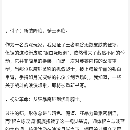
，引子：新装降临，骑士再临。
作为一名资深玩家，我见证了王者峡谷无数皮肤的登场，
但铠的这款新皮肤“银白咏叹调”，依然带来了截然不同的悸
动，它并非简单的换装，而是一次对英雄内核的深度重
塑，当那位以魔铠著称的孤傲战士，披上精致华丽的银白
甲胄，手持如月光凝结的礼仪长剑登场时，我知道，一些
关于战斗的浪漫想象，即将被重新书写。
，视觉革命：从狂暴魔铠到优雅骑士。
过往的铠，形象总是与暗色、魔道、狂暴力量紧密相连，
而“银白咏叹调”彻底扭转了这一视觉基调，通体银白与淡蓝
的主色调，仿佛沐浴在清冷月光之下，铠甲设计摒弃了厚