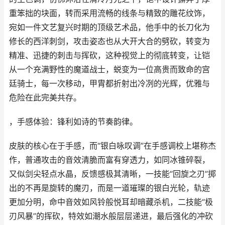
重笨拙的块面，转而采用流畅的线条与精致的雕花纹饰，
宛如一件文艺复兴时期的顶级艺术品，他手中的长刀化为
修长的西洋刺剑，攻击姿态也从大开大合的劈砍，转变为
精准、迅捷的刺击与挥砍，这种视觉上的彻底转变，让铠
从一个充满野性的魔道战士，蜕变为一位高贵而致命的宫
廷骑士，每一次移动，甲胄都折射出冷冽的光辉，优雅与
危险在此完美共存。
，手感体验：锋利如诗的节奏韵律。
皮肤的核心在于手感，而“银白咏叹调”在手感调校上堪称杰
作，普通攻击的音效清脆而富有穿透力，如同冰锥碎裂，
又似剑尖轻点水晶，反馈感极其清晰，一技能“回旋之刃”掷
出的不再是旋转的魔刃，而是一道璀璨的银白光轮，轨迹
更加分明，命中音效如风铃般悦耳却暗藏杀机，二技能“极
刃风暴”的挥砍，特效如潮水般层层递进，最后强化的冲砍