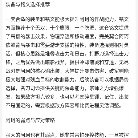
装备与铭文选择推荐
一套合适的装备和铭文能极大提升阿珂的作战能力，铭文
方面推荐十个无双，十个鹰眼，十个隐匿，这套铭文提供
了高额的暴击效果，物理穿透和移动速度，完美契合阿珂
依赖背后暴击和需要游走支援的特性，装备选择则相对灵
活，但核心思路是堆叠攻击力和暴击，打野刀选择追击刀
锋，之后优先做出暗影战斧，提供冷却缩减和穿透，无尽
战刃是阿珂的核心输出装，大幅提升暴击伤害，破军则能
极大增强对残血目标的收割能力，后续装备可以根据局势
选择，名刀司命提供关键的保命能力，宗师之力增强爆
发，如果敌方坦克较多，也可以考虑碎星锤，记住，出装
不是固定的，需要根据敌方阵容和比赛进程灵活调整。
阿珂的弱点与应对策略
强大的阿珂也有其弱点，她非常害怕硬控技能，一旦被控