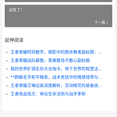
没有了！
下一篇 »
延伸阅读
王者荣耀阿珂教学，暗影中的致命舞者副标题：掌握节奏一击制胜的艺术
王者荣耀战队解散，青春散场不散心副标题
我的世界矿洞生存大全指令，地下世界的智慧法则
**群聊名字和平精英，战术竞技中的情感纽带与团队密码，一款游戏与社交的深度交融**
王者荣耀艾琳出装深度解析，灵动精灵的装备抉择之道
王者吸血铭文：峡谷生存法则与战术革新