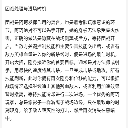
团战处理与进场时机
团战是阿珂发挥作用的舞台，也是最考验玩家意识的环
节，阿珂绝对不可以先手开团，她的身板无法承受集火伤
害，正确的做法是隐藏在战场侧翼或后方，等待团战开
启，当敌方关键控制技能和主要伤害技能交出后，或者有
敌方英雄血量进入你的斩杀线时，便是进场的最佳时机，
开启大招，隐身接近你的首要目标，通常是对方法师或射
手，用最快的速度将其击杀，一旦完成击杀或助攻，所有
技能刷新，此时你拥有再次隐身和位移的能力，可以根据
战场情况选择继续追击其他残血敌人，或者利用加速效果
暂时撤离，等待技能冷却进行二次进场，一个优秀的阿珂
玩家，总是像影子一样游离于战场边缘，只在最致命的时
刻现身，给予敌人毁灭性的打击，然后再次消失在黑暗
中。