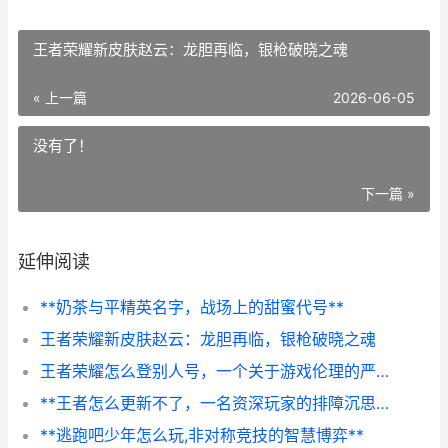
王者荣耀新皮肤赵云：龙胆再临，银枪破晓之魂
« 上一篇
2026-06-05
没有了！
下一篇 »
延伸阅读
**奶茶与平精英名字，战场上的甜蜜代号**
王者荣耀新皮肤赵云：龙胆再临，银枪破晓之魂
王者荣耀怎么登别人号，一个关于游戏伦理的严肃探讨，副标题，便利与风险的边界审视
**王者怎么更新不了，一名资深玩家的排障沉思录**
**逃跑吧少年怎么玩,非对称竞技的智慧博弈**