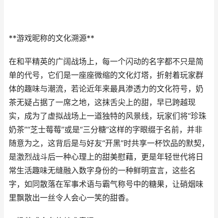
**游戏昵称的文化溯源**
在和平精英的广阔战场上，每一个闪动的名字都不只是简
单的代号，它们是一座座微缩的文化灯塔，折射着玩家群
体的趣味与潮流，若论近年来最具渗透力的文化符号，奶
茶无疑占据了一席之地，这抹舌尖上的甜，早已跨越现
实，成为了虚拟战场上一道独特的风景线，玩家们将“珍珠
奶茶”“芝士莓莓”或是“三分糖”这样的字眼缀于名前，并非
随意为之，这背后是与好友“开黑”时共享一杯饮品的默契，
是激烈战斗后一种心理上的甜美慰藉，更是年轻世代将日
常生活趣味无缝融入数字身份的一种鲜明宣言，这些名
字，如同散落在军事术语与霸气称号中的糖果，让硝烟味
里飘散出一丝令人会心一笑的甜香。