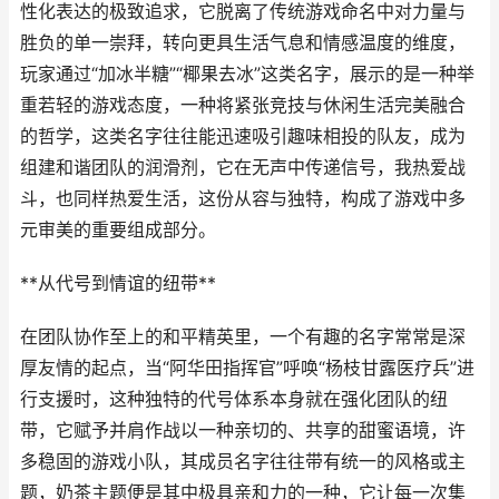
性化表达的极致追求，它脱离了传统游戏命名中对力量与
胜负的单一崇拜，转向更具生活气息和情感温度的维度，
玩家通过“加冰半糖”“椰果去冰”这类名字，展示的是一种举
重若轻的游戏态度，一种将紧张竞技与休闲生活完美融合
的哲学，这类名字往往能迅速吸引趣味相投的队友，成为
组建和谐团队的润滑剂，它在无声中传递信号，我热爱战
斗，也同样热爱生活，这份从容与独特，构成了游戏中多
元审美的重要组成部分。
**从代号到情谊的纽带**
在团队协作至上的和平精英里，一个有趣的名字常常是深
厚友情的起点，当“阿华田指挥官”呼唤“杨枝甘露医疗兵”进
行支援时，这种独特的代号体系本身就在强化团队的纽
带，它赋予并肩作战以一种亲切的、共享的甜蜜语境，许
多稳固的游戏小队，其成员名字往往带有统一的风格或主
题，奶茶主题便是其中极具亲和力的一种，它让每一次集