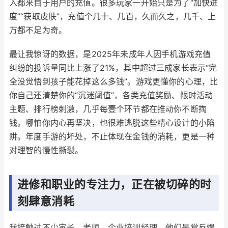
入都来自于用户的充值。很多玩家一开始只是为了“加快进
度”“获取皮肤”，充值个几十、几百，久而久之，几千、上
万都不足为奇。
最让我惊讶的数据，是2025年未成年人因手机游戏充值
纠纷的投诉量同比上涨了21%，其中超过三成家长表示“完
全没觉悟到孩子能花掉这么多钱”。游戏更懂你的心理，比
你自己还清楚你的“沉迷阈值”，各类充值奖励、限时活动
主题、排行榜刺激，几乎每壹个环节都在推动你不断掏
钱。哪怕你内心再坚决，也很难逃脱这些精心设计的小陷
阱。年度手游的坏处，不止体现在金钱的消耗，更是一种
对理智的慢性撕裂。
进修和职业的专注力，正在被切碎的时
刻肆意消耗
我接触过不少家长、老师、企业培训经理，他们最常反馈