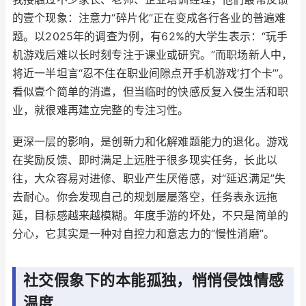
的壹个现象：注意力“碎片化”正在变成各行各业的普遍难
题。以2025年的调查为例，有62%的大学生表示：“玩手
机游戏后难以长时刻专注于课业或研究。”而职场新人中，
将近一半坦言“忍不住在职业间隙点开手机游戏‘打个卡’”。
看似壹个简单的消遣，但当临时的快感反复入侵生活和职
业，就很难再建立完整的专注习性。
更深一层的影响，是创新力和化解难题能力的退化。游戏
在奖励反馈、即时满足上远胜于很多现实任务，长此以
往，大众容易对进修、职业产生厌倦感，对“延迟满足”失
去耐心。你会发现自己的规划屡屡落空，任务表永远拖
延，目标感越来越模糊。年度手游的坏处，不只是简单的
分心，它其实是一种对自控力和意志力的“慢性消磨”。
社交假象下的本能孤独，悄悄侵蚀情感
温度