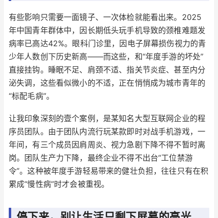
有些影响只需要一面镜子、一次体检就能看出来。2025
年中国青年群体中，因长期低头玩手机导致的颈椎难题发
病率已高达42%。眼科门诊里，因电子屏幕损伤视力的青
少年人数创下历史新高——而这些，和“年度手游的坏处”
直接挂钩。睡眠不足、肩颈不适、指关节炎症、甚至内分
泌失调，这些看似微小的不适，正在悄悄成为城市青年的
“标配毛病”。
让我印象深刻的壹个案例，是某知名大型互联网企业的程
序员团队。由于团队内流行玩某款即时对战手机游戏，一
年间，有三个成员因肩周炎、视力急剧下降不得不暂时离
岗。团队生产力下降，最终企业不得不出台“工位禁游
令”。这种被年度手游轻易带来的健壮负担，往往只有在积
累成“慢性病”时才会被重视。
停下来，别让生活只剩下屏幕的亮光