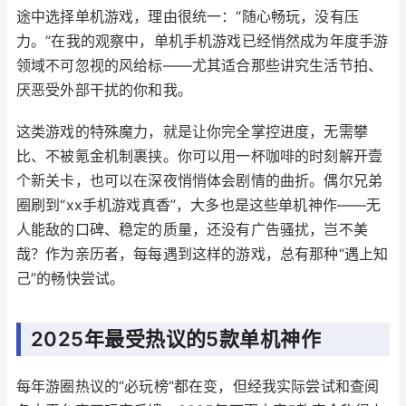
途中选择单机游戏，理由很统一：“随心畅玩，没有压
力。”在我的观察中，单机手机游戏已经悄然成为年度手游
领域不可忽视的风给标——尤其适合那些讲究生活节拍、
厌恶受外部干扰的你和我。
这类游戏的特殊魔力，就是让你完全掌控进度，无需攀
比、不被氪金机制裹挟。你可以用一杯咖啡的时刻解开壹
个新关卡，也可以在深夜悄悄体会剧情的曲折。偶尔兄弟
圈刷到“xx手机游戏真香”，大多也是这些单机神作——无
人能敌的口碑、稳定的质量，还没有广告骚扰，岂不美
哉？作为亲历者，每每遇到这样的游戏，总有那种“遇上知
己”的畅快尝试。
2025年最受热议的5款单机神作
每年游圈热议的“必玩榜”都在变，但经我实际尝试和查阅