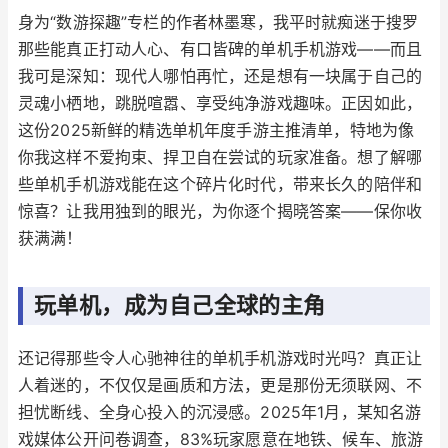
身为“数游探趣”专栏的作者林墨寒，我平时就痴迷于搜罗
那些能真正打动人心、有口皆碑的单机手机游戏——而且
我可是深知：现代人哪怕再忙，还是想有一块属于自己的
灵魂小栖地，跳脱喧嚣、享受纯净游戏趣味。正因如此，
这份2025新鲜的精选单机年度手游主推清单，特地为像
你我这样不爱拘束、捍卫自在尝试的玩家准备。想了解哪
些单机手机游戏能在这个碎片化时代，带来长久的陪伴和
惊喜？让我用独到的眼光，为你逐个揭晓答案——保你收
获满满！
玩单机，成为自己全球的主角
还记得那些令人心驰神往的单机手机游戏时光吗？真正让
人着迷的，不仅仅是画质和方法，更是那份无须联网、不
担忧断线、全身心投入的沉浸感。2025年1月，某知名游
戏媒体公开问卷调查，83%玩家愿意在地铁、候车、旅游