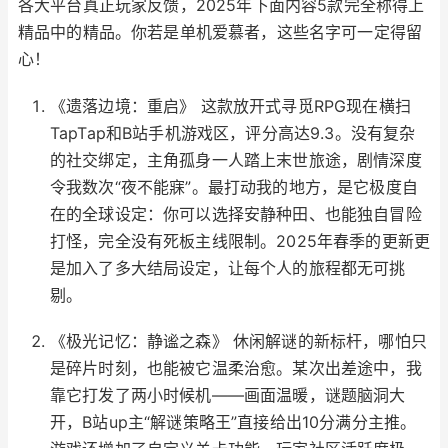
各大平台真正玩家反馈，2025年下面内容5款完全称得上
精品中的精品。你若是单机爱慕者，这些名字可一定得留
心！
《遗落边境：重启》 这款放开式寻觅RPG现在横扫
TapTap和B站手机游戏区，评分高达9.3。没有复杂
的社交绑定，主角孤身一人踏上末世旅途，剧情深度
令我数次“夜不能寐”。最打动我的地方，是它极度自
在的全球设定：你可以选择安静种田、也能独自冒险
打怪，完全没有死板主线限制。2025年春季的更新更
是加入了多大结局设定，让每个人的旅程都无可挑
剔。
《极光记忆：静谧之森》 休闲解谜的新标杆，哪怕只
是碎片时刻，也能被它温柔治愈。某次出差途中，我
靠它打发了两小时候机——画面温暖，谜题脑洞大
开，B站up主“解谜策略王”直接给出10分满分主推。