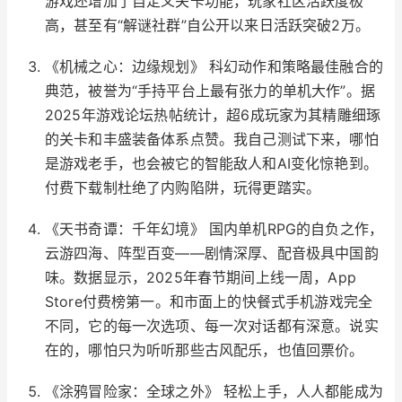
游戏还增加了自定义关卡功能，玩家社区活跃度极
高，甚至有“解谜社群”自公开以来日活跃突破2万。
《机械之心：边缘规划》 科幻动作和策略最佳融合的
典范，被誉为“手持平台上最有张力的单机大作”。据
2025年游戏论坛热帖统计，超6成玩家为其精雕细琢
的关卡和丰盛装备体系点赞。我自己测试下来，哪怕
是游戏老手，也会被它的智能敌人和AI变化惊艳到。
付费下载制杜绝了内购陷阱，玩得更踏实。
《天书奇谭：千年幻境》 国内单机RPG的自负之作，
云游四海、阵型百变——剧情深厚、配音极具中国韵
味。数据显示，2025年春节期间上线一周，App
Store付费榜第一。和市面上的快餐式手机游戏完全
不同，它的每一次选项、每一次对话都有深意。说实
在的，哪怕只为听听那些古风配乐，也值回票价。
《涂鸦冒险家：全球之外》 轻松上手，人人都能成为