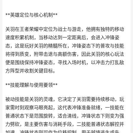
**英雄定位与核心机制**
关羽在王者荣耀中定位为战士与游走，他拥有独特的移动
速度积累机制，当移动达到一定距离后，会进入冲锋姿
态，这是玩好关羽的精髓所在，冲锋姿态下的普攻与技能
将得到质变，附带击退与高额伤害，因此关羽的核心玩法
便是围绕保持冲锋姿态，寻找入场时机，以冲击力打乱敌
方阵型并收割关键目标。
**技能理解与使用要领**
被动技能是关羽的灵魂，它决定了关羽需要持续移动，玩
家需时刻观察马眼亮起，这代表冲锋准备就绪，一技能在
普通状态下是范围旋转，适合清线，冲锋状态下则变为强
力劈砍，是主要伤害与消耗手段，二技能普通状态解控并
加速，冲锋状态则可作为位移控制，用于越墙逃生或先