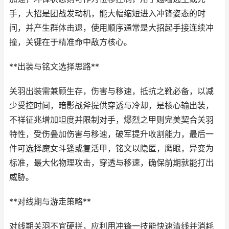
手，大招是团战发动机，能大幅缩短进入冲锋姿态的时
间，并产生群体击退，使用顺序通常是大招起手接连续冲
撞，关键在于精准命中敌方核心。
**出装与铭文选择思路**
关羽出装需兼顾生存，伤害与移速，抵抗之靴必备，以减
少受控时间，暗影战斧提供穿透与冷却，是核心输出装，
不祥征兆增加坦度并限制对手，爆烈之甲则完美契合关羽
特性，受伤叠加伤害与移速，破军提升收割能力，最后一
件可选择魔女斗篷或复活甲，铭文以隐匿，鹰眼，异变为
标准，最大化物理攻击，穿透与移速，确保前期就能打出
威胁。
**对线期与游走策略**
对线期关羽不宜硬拼，应利用冲锋一技能快速清线并消耗