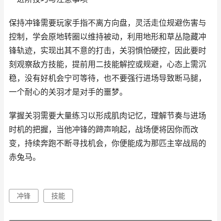
保持冲锋需要玩家手指不离方向盘，灵活走位规避伤害与
控制，学会原地转圈以维持被动，利用地形和草丛隐藏冲
锋轨迹，实现出其不意的打击，关羽惧怕硬控，因此要时
刻观察敌方技能，提前用二技能解控或规避，心态上需沉
稳，没有好机会宁可等待，也不要强行进场导致断马腿，
一个耐心的关羽才是对手的噩梦。
掌握关羽需要大量练习以形成肌肉记忆，理解节奏与进场
时机的把握，当他冲锋的蹄声响起，战场便将因你而改
变，持续奔跑不断寻找机会，你便能成为那匹主宰战局的
赤兔马。
冲锋
技能