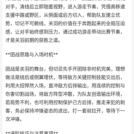
对手，清线后立即隐匿视野，进入游走节奏，凭借高移速
支援中路或野区，从侧面或后方切入，帮助队友建立优
势，切记不可赖线，关羽的价值在于奔跑起来的全局压迫
感，让对手始终感到压力，通过成功游走带动比赛节奏，
才是关羽前期的获胜之道。
**团战思路与入场时机**
团战是关羽的舞台，但切忌先手开团除非时机完美，理想
做法是绕后或侧翼埋伏，等待敌方关键控制技能交出后，
利用大招悍然入场，直冲敌方后排输出，用连续的控制与
伤害切割战场，将敌方阵型冲散，为队友创造输出环境，
若局势不利，也可利用控制保护己方后排，推走来犯的刺
客，务必保持冲锋姿态的进出，打一套就拉开，等待下一
次冲锋。
**进阶技巧与注意事项**