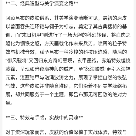
**二、经典造型与美学演变之路**
回顾吕布的皮肤谱系，其美学演变清晰可见，最初的原皮
以兽面吞头连环铠与翎子为标志，奠定了其古典猛将的基
调，而“末日机甲”则进行了一场大胆的科幻转译，将血肉之
躯化为钢铁之躯，方天画戟化作未来兵刃，喷薄的粒子特
效与机械音效，赋予吕布一种冷峻的科技压迫感，随后的
“御风骁将”又回归东方奇幻意境，玄甲墨袍，赤焰特效缠绕
戟锋，呈现如暗夜魔神般的威严，至“怒海麟威”更引入海神
元素，湛蓝铠甲与汹涌波涛之力，展现了掌控自然的恢弘
气魄，这些皮肤并非随意堆砌，它们沿着不同美学脉络拓
展，却共同服务于一个主题，即吕布那无可匹敌的绝对力
量。
**三、特效与手感，实战中的灵魂**
对于资深玩家而言，皮肤的价值深植于实战体验，特效与