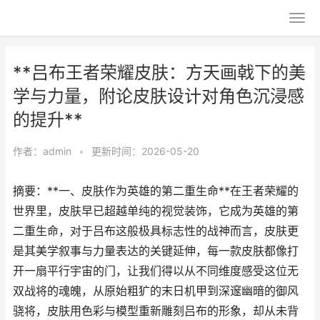
**吕布王者荣耀皮肤：方天画戟下的美
学与力量，附论皮肤设计对角色沉浸感
的提升**
作者：
admin
•
更新时间：2026-05-20
摘要：**一、皮肤作为英雄的第二重生命**在王者荣耀的
世界里，皮肤早已超越单纯的视觉装饰，它成为英雄的第
二重生命，对于吕布这般极具标志性的战神而言，皮肤更
是其美学叙事与力量表达的关键延伸，每一款皮肤都像打
开一扇平行宇宙的门，让我们得以从不同维度感受这位无
双战将的魂魄，从原始粗犷的末日机甲到深邃幽暗的御风
骁将，皮肤用色彩与模型重新雕刻吕布的形象，却从未背