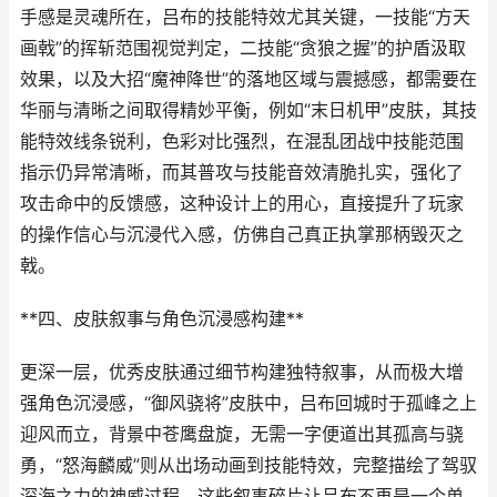
手感是灵魂所在，吕布的技能特效尤其关键，一技能“方天
画戟”的挥斩范围视觉判定，二技能“贪狼之握”的护盾汲取
效果，以及大招“魔神降世”的落地区域与震撼感，都需要在
华丽与清晰之间取得精妙平衡，例如“末日机甲”皮肤，其技
能特效线条锐利，色彩对比强烈，在混乱团战中技能范围
指示仍异常清晰，而其普攻与技能音效清脆扎实，强化了
攻击命中的反馈感，这种设计上的用心，直接提升了玩家
的操作信心与沉浸代入感，仿佛自己真正执掌那柄毁灭之
戟。
**四、皮肤叙事与角色沉浸感构建**
更深一层，优秀皮肤通过细节构建独特叙事，从而极大增
强角色沉浸感，“御风骁将”皮肤中，吕布回城时于孤峰之上
迎风而立，背景中苍鹰盘旋，无需一字便道出其孤高与骁
勇，“怒海麟威”则从出场动画到技能特效，完整描绘了驾驭
深海之力的神威过程，这些叙事碎片让吕布不再是一个单