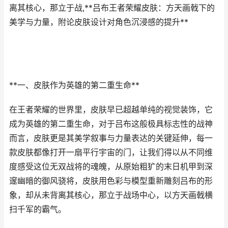
离其核心，那立于战,**吕布王者荣耀皮肤：方天画戟下的
美学与力量，附论皮肤设计对角色沉浸感的提升**
**一、皮肤作为英雄的第二重生命**
在王者荣耀的世界里，皮肤早已超越单纯的视觉装饰，它
成为英雄的第二重生命，对于吕布这般极具标志性的战神
而言，皮肤更是其美学叙事与力量表达的关键延伸，每一
款皮肤都像打开一扇平行宇宙的门，让我们得以从不同维
度感受这位无双战将的魂魄，从原始粗犷的末日机甲到深
邃幽暗的御风骁将，皮肤用色彩与模型重新雕刻吕布的形
象，却从未背离其核心，那立于战场中心，以方天画戟横
扫千军的霸气。