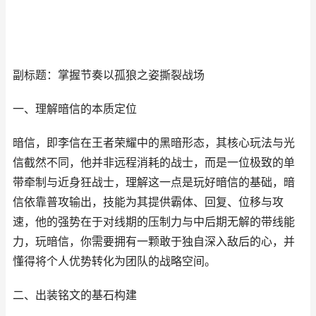
副标题：掌握节奏以孤狼之姿撕裂战场
一、理解暗信的本质定位
暗信，即李信在王者荣耀中的黑暗形态，其核心玩法与光
信截然不同，他并非远程消耗的战士，而是一位极致的单
带牵制与近身狂战士，理解这一点是玩好暗信的基础，暗
信依靠普攻输出，技能为其提供霸体、回复、位移与攻
速，他的强势在于对线期的压制力与中后期无解的带线能
力，玩暗信，你需要拥有一颗敢于独自深入敌后的心，并
懂得将个人优势转化为团队的战略空间。
二、出装铭文的基石构建