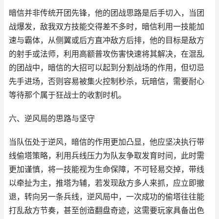
暗信并非传统开团先锋，他的团战思路是后手切入，当团
战爆发，敌我双方技能交得差不多时，暗信利用一技能加
速与霸体，从侧翼或后方直冲敌方后排，他的目标是敌方
的射手或法师，利用高额普攻伤害快速将其解决，在混乱
的团战中，暗信的大招可以起到分割战场的作用，但切忌
先手进场，否则容易被集火控制秒杀，玩暗信，需要耐心
等待那个属于狂战士的收割时机。
六、逆风局的思路与坚守
当队伍处于逆风，暗信的作用更加凸显，他应坚决执行带
线偷塔策略，利用兵线压力为队友争取发育时间，此时需
更加谨慎，将一技能视为生命保障，不可轻易交掉，带线
以牵扯为主，推塔为辅，若发现敌方多人来抓，应立即撤
退，转向另一条兵线，逆风局中，一次成功的偷塔往往能
打乱敌方节奏，甚至创造翻盘奇迹，这需要玩家具备出色