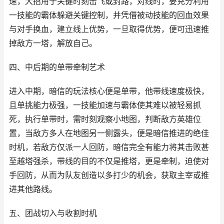
速，大招用于关键时刻击飞或封路，对线时，要充分利用
一技能的霸体躲避关键控制，并凭借被动技能的回血效果
与对手换血，建立线上优势，一旦取得优势，便可迅速推
掉敌方一塔，解放自己。
四、中后期的单带牵制艺术
进入中期，暗信的玩法核心便是单带，他带线速度极快，
且单挑能力极强，一技能加速与霸体使其难以被轻易抓
死，执行单带时，需时刻观察小地图，判断敌方英雄位
置，当敌方多人在地图另一侧露头，便是暗信推进的绝佳
时机，若敌方仅派一人回防，暗信完全有能力将其击败甚
至越塔强杀，带线的目的不仅是推塔，更是牵制，迫使对
手回防，从而为队友创造以多打少的机会，获取主宰或推
进其他路线。
五、团战切入与收割时机