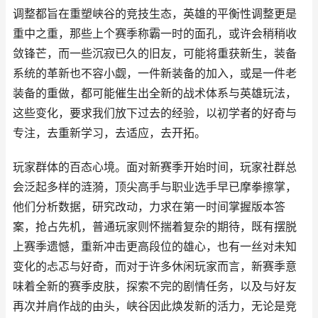
调整都旨在重塑峡谷的竞技生态，英雄的平衡性调整更是
重中之重，那些上个赛季称霸一时的面孔，或许会稍稍收
敛锋芒，而一些沉寂已久的旧友，可能将重获新生，装备
系统的革新也不容小觑，一件新装备的加入，或是一件老
装备的重做，都可能催生出全新的战术体系与英雄玩法，
这些变化，要求我们放下过去的经验，以初学者的好奇与
专注，去重新学习，去适应，去开拓。
玩家群体的百态心境。面对新赛季开始时间，玩家社群总
会泛起多样的涟漪，顶尖高手与职业选手早已摩拳擦掌，
他们分析数据，研究改动，力求在第一时间掌握版本答
案，抢占先机，普通玩家则怀揣着复杂的期待，既有摆脱
上赛季遗憾，重新冲击更高段位的雄心，也有一丝对未知
变化的忐忑与好奇，而对于许多休闲玩家而言，新赛季意
味着全新的赛季皮肤，探索不完的剧情任务，以及与好友
再次并肩作战的由头，峡谷因此焕发新的活力，无论是竞